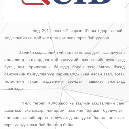
Бид 2017 оны 02 сарын 01-ны өдөр зээлийн
мэдээллийн сантай хамтран ажиллах гэрээ байгууллаа.
Зээлийн мэдээллийн үйлчилгээ нь зээлдэгч, зээлдүүлэгч
аль алинд нь шаардлагатай санхүүгийн зах зээлийн чухал дэд
бүтэц юм. Арилжааны банкууд болон зээл олгогч бусад
санхүүгийн байгууллагууд харилцагчдынхаа авсан зээл, эргэн
төлөлтийн тухай мэдээллийг зээлдэх чадвахыг үнэлэхэд
ашигладаг.
“Гялс төгрөг” ХЗХоршоо нь зээлийн мэдээллийн санг
ашиглаж эхэлснээр чанартай зээлийн багцыг бүрдүүлэх,
олгосон зээлийг эргэн төлүүлэхэд хөшүүрэг болгон ашиглах
зэрэг давуу талыг бий болгоод байна.