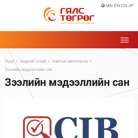
MN
EN
CN
JP
Нүүр
Бидний тухай
Хамтын ажиллагаа
Зээлийн мэдээллийн сан
Зээлийн мэдээллийн сан