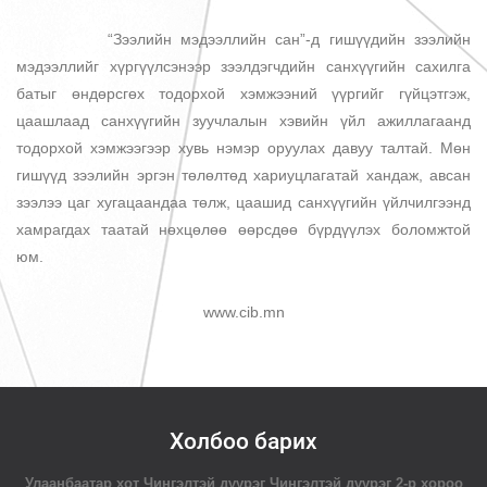
“Зээлийн мэдээллийн сан”-д гишүүдийн зээлийн
мэдээллийг хүргүүлсэнээр зээлдэгчдийн санхүүгийн сахилга
батыг өндөрсгөх тодорхой хэмжээний үүргийг гүйцэтгэж,
цаашлаад санхүүгийн зуучлалын хэвийн үйл ажиллагаанд
тодорхой хэмжээгээр хувь нэмэр оруулах давуу талтай. Мөн
гишүүд зээлийн эргэн төлөлтөд хариуцлагатай хандаж, авсан
зээлээ цаг хугацаандаа төлж, цаашид санхүүгийн үйлчилгээнд
хамрагдах таатай нөхцөлөө өөрсдөө бүрдүүлэх боломжтой
юм.
www.cib.mn
Холбоо барих
Улаанбаатар хот Чингэлтэй дүүрэг Чингэлтэй дүүрэг 2-р хороо