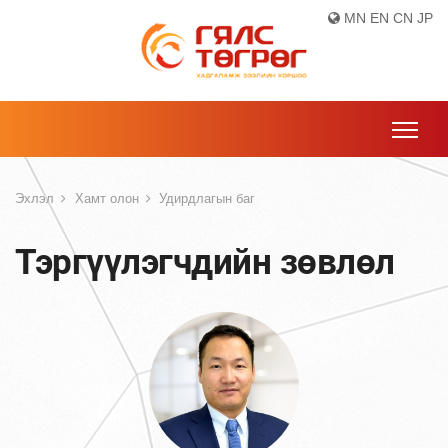
MN
EN
CN
JP
Эхлэл
Хамт олон
Удирдлагын баг
Тэргүүлэгчдийн зөвлөл