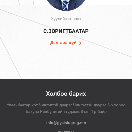
Хуулийн зөвлөх
С.ЗОРИГТБААТАР
Дэлгэрэнгүй
Холбоо барих
Улаанбаатар хот Чингэлтэй дүүрэг Чингэлтэй дүүрэг 2-р хороо
Бакула Ренбүчигийн гудамж 8-ын 4-р байр
info@gyalstugrug.mn