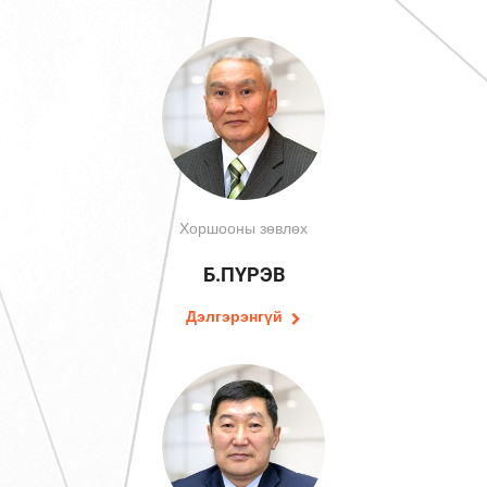
Хоршооны зөвлөх
Б.ПҮРЭВ
Дэлгэрэнгүй