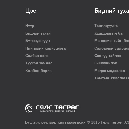
Цэс
Бидний тух
Нүүр
Танилцуулга
Бидний тухай
Удирдлагын баг
Бүтээгдэхүүн
Менежментийн ба
Нийгмийн хариуцлага
Салбарын удирдл
Салбар нэгж
Санхүү тайлан
Түүхэн замнал
Гишүүнчлэл
Холбоо барих
Мэдээ мэдээлэл
Хамтын ажиллага
Бүх эрх хуулиар хамгаалагдсан © 2016 Гялс төгрөг Х