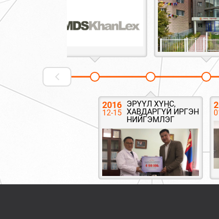
ЭРҮҮЛ ХҮНС,
2016
2
ХАВДАРГҮЙ ИРГЭН
12-15
0
НИЙГЭМЛЭГ