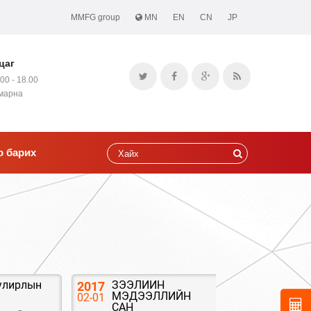
MMFG group
MN
EN
CN
JP
цаг
.00 - 18.00
амарна
о барих
 улирлын
ЗЭЭЛИЙН
Монгол
2017
2017
МЭДЭЭЛЛИЙН
Шинэчл
02-01
03-14
САН
төлөө