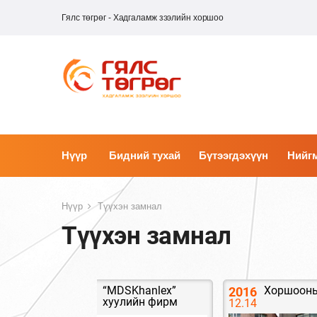
Гялс төгрөг - Хадгаламж зээлийн хоршоо
Нүүр
Бидний тухай
Бүтээгдэхүүн
Нийгм
Нүүр
Түүхэн замнал
Түүхэн замнал
“MDSKhanlex”
Хоршооны
2016
2016
хуулийн фирм
12-05
12.14