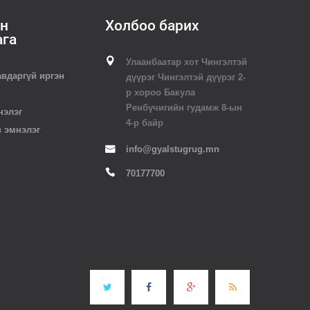
н
Холбоо барих
ага
Улаанбаатар хот Чингэлтэй
авдаргүй иргэн
дүүрэг Чингэлтэй дүүрэг 2-
р хороо Бакула
Ренбүчигийн гудамж 8-ын
нэлэг
4-р байр
в эмнэлэг
info@gyalstugrug.mn
70177700