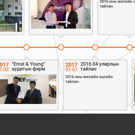
2016 оны жилийн 
тайлан
“Ernst & Young”
2016.04 улирлын
017
2017
аудитын фирм
тайлан
1-02
01-07
2016 оны жилийн эцсийн
тайлан.