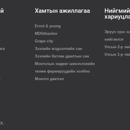
ай
Хамтын ажиллагаа
Нийгмий
хариуцл
Ernst & young
Эрүүл хүнс х
MDSkhanlex
нийгэмлэг
г
Grape city
Улсын 2-р эм
ага
Зээлийн мэдээллийн сан
Улсын 1-р тө
Зээлийн батлан даалтын сан
Монголын хөдөөг шинэчлэхийн
төлөө фермерүүдийн холбоо
а
Монгол даатгал
ЗХ.