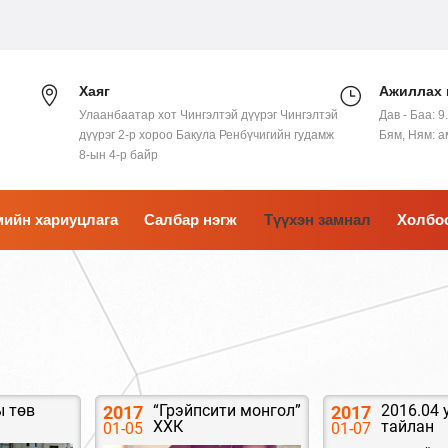
Хаяг
Ажиллах 
Улаанбаатар хот Чингэлтэй дүүрэг Чингэлтэй
Дав - Баа: 9
дүүрэг 2-р хороо Бакула Ренбүчигийн гудамж
Бям, Ням: 
8-ын 4-р байр
ийн хариуцлага
Салбар нэгж
Түүхэн замнал
Холбо
 төв
“Грэйпсити монгол”
2016.04
2017
2017
ХХК
тайлан
01-05
01-07