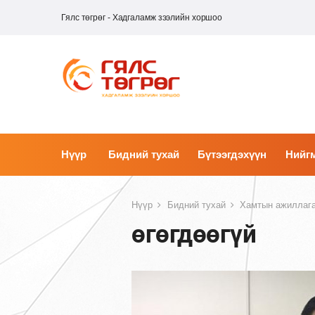
Гялс төгрөг - Хадгаламж зээлийн хоршоо
Нүүр
Бидний тухай
Бүтээгдэхүүн
Нийгм
Нүүр
Бидний тухай
Хамтын ажиллаг
өгөгдөөгүй