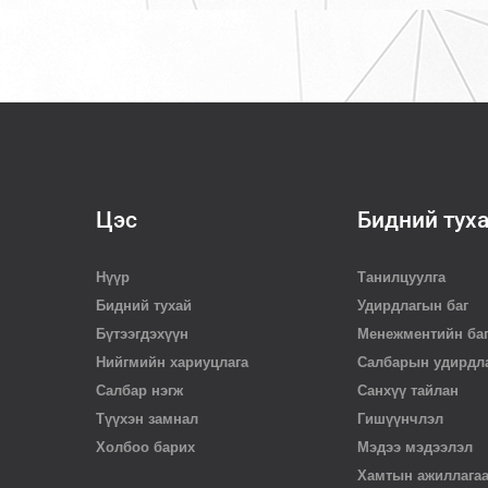
Цэс
Бидний тух
Нүүр
Танилцуулга
Бидний тухай
Удирдлагын баг
Бүтээгдэхүүн
Менежментийн ба
Нийгмийн хариуцлага
Салбарын удирдл
Салбар нэгж
Санхүү тайлан
Түүхэн замнал
Гишүүнчлэл
Холбоо барих
Мэдээ мэдээлэл
Хамтын ажиллага