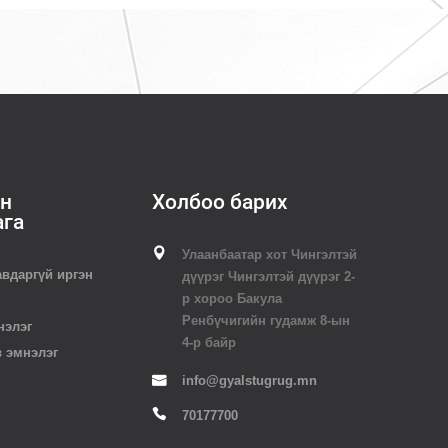
н
Холбоо барих
ага
Улаанбаатар хот Чингэлтэй
авдаргүй иргэн
дүүрэг Чингэлтэй дүүрэг 2-
р хороо Бакула
Ренбүчигийн гудамж 8-ын
нэлэг
4-р байр
в эмнэлэг
info@gyalstugrug.mn
70177700