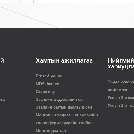
ай
Хамтын ажиллагаа
Нийгмий
хариуцл
Ernst & young
Эрүүл хүнс х
MDSkhanlex
нийгэмлэг
г
Grape city
Улсын 2-р эм
ага
Зээлийн мэдээллийн сан
Улсын 1-р тө
Зээлийн батлан даалтын сан
Монголын хөдөөг шинэчлэхийн
төлөө фермерүүдийн холбоо
а
Монгол даатгал