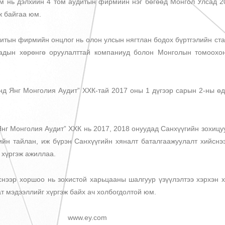
дэлхийн 4 том аудитын фирмийн нэг бөгөөд Монгол Улсад 20
ж байгаа юм.
 фирмийн онцлог нь олон улсын нягтлан бодох бүртгэлийн стан
даадын хөрөнгө оруулалттай компаниуд болон Монголын томоохо
нг Монголия Аудит” ХХК-тай 2017 оны 1 дүгээр сарын 2-ны өдө
Монголия Аудит” ХХК нь 2017, 2018 онуудад Санхүүгийн зохицуу
ийн тайлан, иж бүрэн Санхүүгийн хяналт баталгаажуулалт хийснэ
г хүргэж ажиллаа.
оршоо нь зохистой харьцааны шалгуур үзүүлэлтээ хэрхэн ха
аат мэдээллийг хүргэж байх ач холбогдолтой юм.
www.ey.com