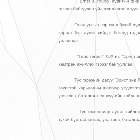
“Ernst & Young” аудитын фирм нь 
газраа байгуулан үйл ажиллагаа явуул
Олон улсын нэр хүнд бүхий аудитын
хараат бус аудит хийдэг бөгөөд га
үйлчилдэг.
“Гялс төгрөг” ХЗХ нь “Эрнст энд Я
хамтран ажиллах гэрээг байгууллаа.
Тус гэрээний дагуу “Эрнст энд Янг 
зохистой харьцааны шалгуур үзүүлэлт
үнэн зөв, баталгаат санхүүгийн тайлан
Тус компаниар аудит хийлгэснээр х
тухай бүр тайлагнах, үнэн зөв, баталг