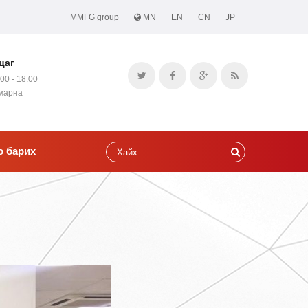
MMFG group
MN
EN
CN
JP
цаг
.00 - 18.00
амарна
о барих