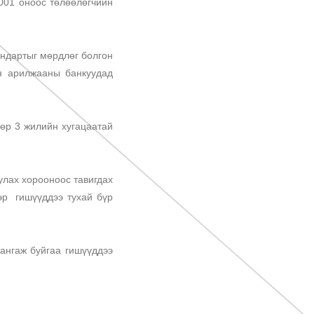
01 оноос төлөөлөгчийн
дартыг мөрдлөг болгон
н арилжааны банкуудад
р 3 жилийн хугацаатай
лах хорооноос тавигдах
эр гишүүддээ тухай бүр
нгаж буйгаа гишүүддээ