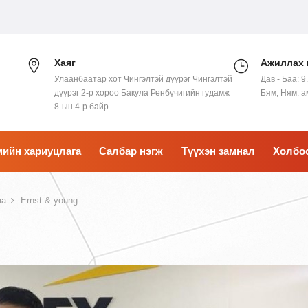
Хаяг
Ажиллах 
Улаанбаатар хот Чингэлтэй дүүрэг Чингэлтэй
Дав - Баа: 9
дүүрэг 2-р хороо Бакула Ренбүчигийн гудамж
Бям, Ням: 
8-ын 4-р байр
ийн хариуцлага
Салбар нэгж
Түүхэн замнал
Холбо
аа
Ernst & young