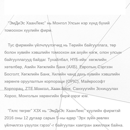
“ЭмДиЭс ХаанЛекс” нь Монгол Улсын нэр хүнд бүхий
томоохон хуулийн фирм.
Тус фирмийн үйлчлүүлэгчид нь Төрийн байгууллага, төр
болон хувийн хэвшлийн томоохон аж ахуйн нэгж, oлон улсын
байгууллагууд байдаг. Тухайлбал, НҮБ-ийн хөгжлийн
хөтөлбөр, Азийн Хөгжлийн Банк (АХБ), Европын Сэргээн
Босголт, Хөгжлийн Банк, Хилийн чанд дахь хувийн хэвшлийн
хөрөнгө оруулалтын корпораци (OPIC), Майкрософт
Корпорац, ZTE Монгол, Хаан Банк, Санхүүгийн Зохицуулах
Хороо, Монголын хөрөнгийн бирж зэрэг юм.
“Гялс төгрөг” ХЗХ нь “ЭмДиЭс ХаанЛекс” хуулийн фирмтэй
2016 оны 12 дугаар сарын 5-ны өдөр “Эрх зүйн зөвлөх
үйлчилгээ үзүүлэх гэрээ”-г байгуулан хамтран ажиллаж байна.