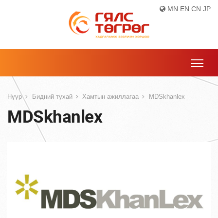
MN
EN
CN
JP
Нүүр
Бидний тухай
Хамтын ажиллагаа
MDSkhanlex
MDSkhanlex