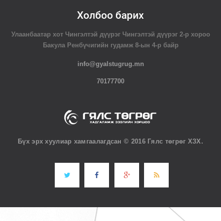
Холбоо барих
Улаанбаатар хот Чингэлтэй дүүрэг Чингэлтэй дүүрэг 2-р хороо
Бакула Ренбүчигийн гудамж 8-ын 4-р байр
info@gyalstugrug.mn
70177700
Бүх эрх хуулиар хамгаалагдсан © 2016 Гялс төгрөг ХЗХ.