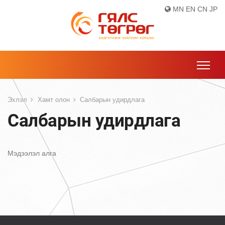
MN
EN
CN
JP
Эхлэл
Хамт олон
Салбарын удирдлага
Салбарын удирдлага
Мэдээлэл алга