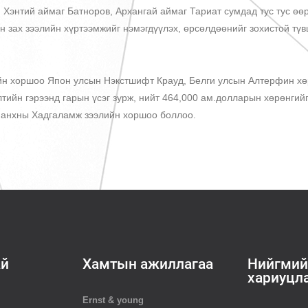
, Хэнтий аймаг Батноров, Архангай аймаг Тариат сумдад тус тус өө
йн зах зээлийн хүртээмжийг нэмэгдүүлэх, өрсөлдөөнийг зохистой т
ийн хоршоо Япон улсын Нэкстшифт Крауд, Белги улсын Алтерфин х
тийн гэрээнд гарын үсэг зурж, нийт 464,000 ам.долларын хөрөнгийг
 анхны Хадгаламж зээлийн хоршоо боллоо.
ай
Хамтын ажиллагаа
Нийгмий
хариуцл
Ernst & young