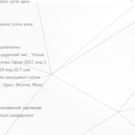
рон нутаг дахь
ноос олгох нэгж
ошлогооны
үндэсний төв”, “Улсын
иллах гэрээг 2017 оны 1
19 онд 22,7 сая
ив санхүүжилт олгож
 Орос, Энэтхэг, Япон,
сөлдөөний зарчмаар
эгцээ шаардлагыг