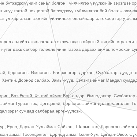
тээгдэхүүнийг санал болгон, үйлчилгээ үзүүлэхийн зэрэгцээ орч
н илүү таатай нөхцөлтэй бүтээгдэхүүн үйлчилгээг бий болгож ажилл
ааг үл харгалзан зээлийн үйлчилгээг онлайнаар олгохоор гар утасн
 авч үйл ажиллагаагаа эхлүүлэхдээ ойрын 3 жилийн стратеги тө
 нутаг дахь салбар төлөөлөгчийн газраа дараах аймаг, томоохон су
орноговь, Өмнөговь, Баянхонгор, Дархан, Сүхбаатар, Дундговь,
э, Хэнтий, Дорнод салбар, Замын-үүд, Сэлэнгэ аймаг Мандал сумда
, Бат-Өлзий, Хэнтий аймаг Бор-өндөр, Өмнөдэлгэр, Сүхбаатар 
 аймаг Гурван тэс, Цогтцэций, Дорноговь аймаг Даланжаргалан, Г
ал зэрэг сумдад салбараа өргөжүүлсэн.
Ерөө, Дархан-Уул аймаг Сайхан, Шарын гол, Дорноговь аймаг Дэ
хан аймаг Тосонцэнгэл, Дорнод аймаг Баян-Уул, Цагаан-Овоо, Сү