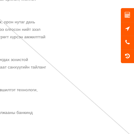
 орон нутаг дахь
ээ олгосон нийт зээл
грөгт хүрсэн амжилттай
гдах зохистой
аат санхүүгийн тайланг
шилтэт технологи,
илжааны банкинд