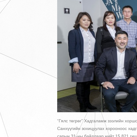
“Гялс төгрөг” Хадгаламж зээлийн хоршо
Санхүүгийн зохицуулах хорооноос хадг
сарын 31-ны байдлаар нийт 15,821 гиш