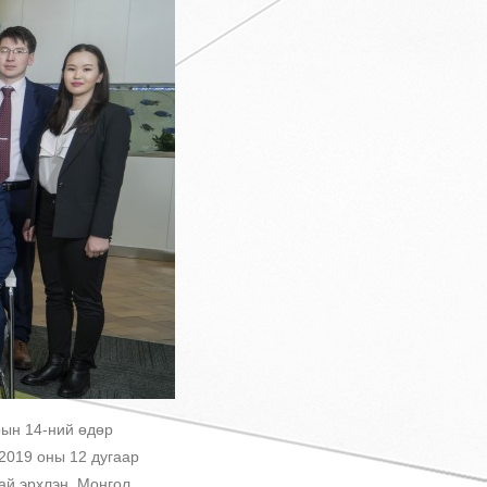
рын 14-ний өдөр
2019 оны 12 дугаар
ай эрхлэн, Монгол