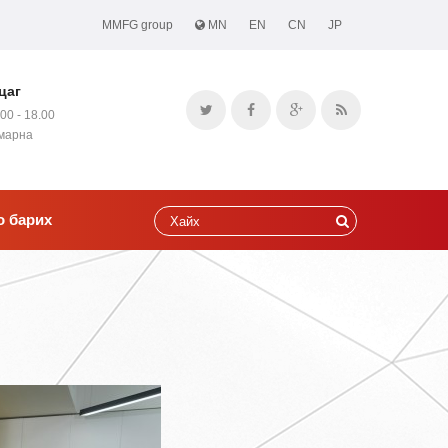
MMFG group
MN
EN
CN
JP
цаг
.00 - 18.00
амарна
о барих