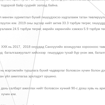
 тодорхой байр суурийг эзлээд байна.
нгөн хуримтлал бүхий гишүүдээсээ хадгаламж татан төвлөрүүлж,
зүүлэх юм. 2019 оны эцсээр нийт актив 33.3 тэрбум төгрөг, гишүүдд
дгаламж 24.5 тэрбум төгрөг, өөрийн хөрөнгийн хэмжээ 5.9 тэрбум тө
 нь 2017, 2018 онуудад Санхүүгийн зохицуулах хорооноос тави
д баталгаажуулалт хийснээр гишүүддээ тухай бүр үнэн зөв, баталг
эргэжлийн туршлага бүхий чадварлаг боловсон хүчин болон дэв
ан үйл ажиллагаа эрхлэдэгт оршино.
 салбарт ажиллах нийт боловсон хүчний 90-с дээш хувь нь ар
 хүчин юм.