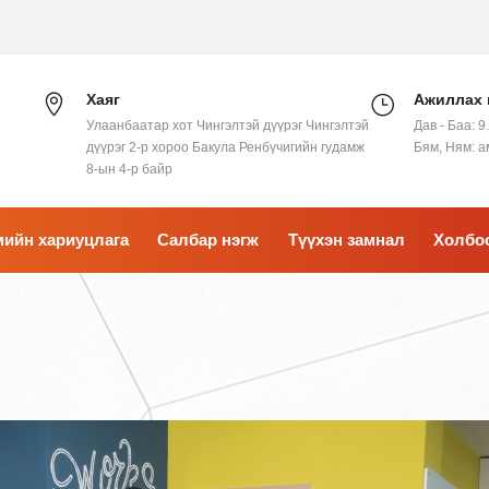
Хаяг
Ажиллах 
Улаанбаатар хот Чингэлтэй дүүрэг Чингэлтэй
Дав - Баа: 9
дүүрэг 2-р хороо Бакула Ренбүчигийн гудамж
Бям, Ням: 
8-ын 4-р байр
ийн хариуцлага
Салбар нэгж
Түүхэн замнал
Холбо