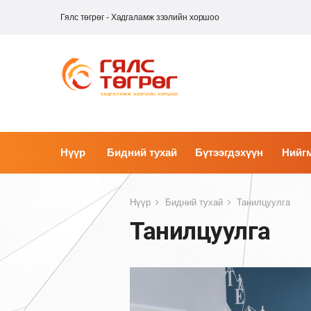
Гялс төгрөг - Хадгаламж зээлийн хоршоо
Нүүр
Бидний тухай
Бүтээгдэхүүн
Нийгм
Нүүр
Бидний тухай
Танилцуулга
Танилцуулга