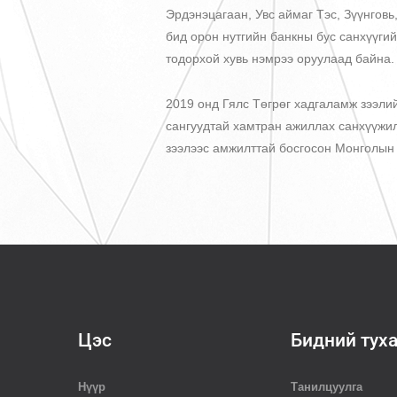
Эрдэнэцагаан, Увс аймаг Тэс, Зүүнговь
бид орон нутгийн банкны бус санхүүги
тодорхой хувь нэмрээ оруулаад байна.
2019 онд Гялс Төгрөг хадгаламж зээл
сангуудтай хамтран ажиллах санхүүжил
зээлээс амжилттай босгосон Монголын
Цэс
Бидний тух
Нүүр
Танилцуулга