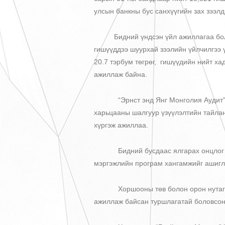
улсын банкны бус санхүүгийн зах зээлд
Бидний үндсэн үйл ажиллагаа бол мө
гишүүддээ шуурхай зээлийн үйлчилгээ ү
20.7 тэрбум төгрөг, гишүүдийн нийт ха
ажиллаж байна.
“Эрнст энд Янг Монголия Аудит” ХХК
харьцааны шалгуур үзүүлэлтийн тайлан
хүргэж ажиллаа.
Бидний бусдаас ялгарах онцлог нь м
мэргэжлийн програм хангамжийг ашигл
Хоршооны төв болон орон нутаг дахь
ажиллаж байсан туршлагатай боловсон