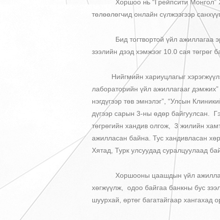
Хоршоо нь “Грейпсити Монгол” ХХК-с
төлөөлөгчид онлайн сүлжээгээр санхүү
Бид тогтвортой үйл ажиллагаа эрхлэ
зээлийн дээд хэмжээг 10.0 сая төгрөг 
Нийгмийн хариуцлагыг хэрэгжүүлэх 
лабораторийн үйл ажиллагааг дэмжих” 
нэгдүгээр төв эмнэлэг”, “Улсын Клиник
дүгээр сарын 3-ны өдөр байгуулсан. Гэр
төгрөгийн хандив олгож, 3 жилийн хам
ажилласан байна. Тус хандивласан хөр
Хятад, Турк улсуудад суралцуулаад ба
Хоршооны цаашдын үйл ажиллагааны 
хөгжүүлж, одоо байгаа банкны бус зээ
шуурхай, өртөг багатайгаар хангахад 