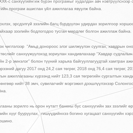
 санхүүгийн иж бүрэн програмыг худалдан авч нэвтрүүлснээр о
гийн програм ашиглан үйл ажиллагаа явуулж байна.
х, эрсдэлгүй зээлийн багц бүрдүүлэн удирдах зорилгоор хоршоо
байхаар зээлийн бодлогодоо тусган мөрдлөг болгон ажиллаж байна.
чиглэлээр “Амьд донороос элэг шилжүүлэн суулгах, хавдрын он
төслийг санхүүжүүлэхэд зориулан хандивлахаар “Хавдар судлалын 
ийн 2-р эмнэлэг” болон түүний харьяа байгууллагуудтай хамтран аж
ээний дагуу 2017 онд 24,2 сая төгрөг, 2018 онд 76,4 сая төгрөг, 20
тын ажиллагааны хүрээнд нийт 123,3 сая төгрөгийн сургалтын ханд
өнгөөр нийт 38 эмч, сувилагчийг мэргэжил дээшлүүлэхээр Солонгос,
йна.
зорилго нь орон нутагт банкны бус санхүүгийн зах зээлийг өр
лийн хүүг бууруулах, гишүүдийнхээ богино хугацаат санхүүгийн хэр
оршино.