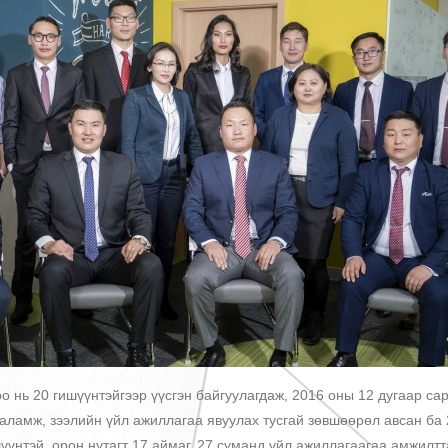
о нь 20 гишүүнтэйгээр үүсгэн байгуулагдаж, 2016 оны 12 дугаар са
аламж, зээлийн үйл ажиллагаа явуулах тусгай зөвшөөрөл авсан ба 
үүнтэй, орон нутагт 17 аймаг, 27 суманд үйл ажиллагаагаа амжилтт