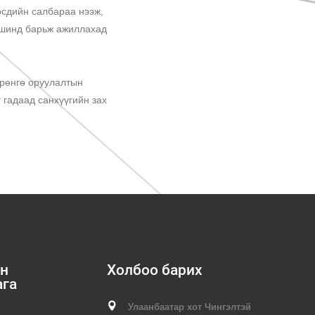
рсдийн салбараа нээж,
үвшинд барьж ажиллахад
өрөнгө оруулалтын
 гадаад санхүүгийн зах
н
Холбоо барих
ага
Улаанбаатар хот Чингэлтэй