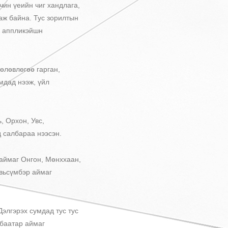
ин үеийн чиг хандлага,
аж байна. Тус зорилтын
ы аппликэйшн
лөвлөгөө гарган,
мдад нээж, үйл
 Орхон, Увс,
д салбараа нээсэн.
аймаг Онгон, Мөнххаан,
овьсүмбэр аймаг
лгэрэх сумдад тус тус
хбаатар аймаг