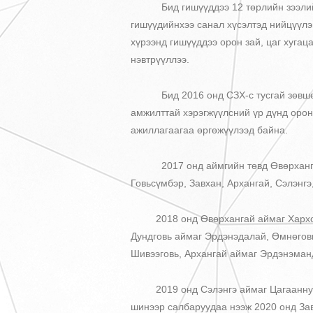
Бид гишүүддээ 12 төрлийн зээлийн бү
гишүүдийнхээ санал хүсэлтэд нийцүүлэ
хүрээнд гишүүддээ орон зай, цаг хугац
нэвтрүүллээ.
Бид 2016 онд СЗХ-с тусгай зөвшөөрөл
амжилттай хэрэгжүүлсний үр дүнд орон
ажиллагаагаа өргөжүүлээд байна.
2017 онд аймгийн төвд Өвөрхангай, Д
Говьсүмбэр, Завхан, Архангай, Сэлэнг
2018 онд Өвөрхангай аймаг Хархорин
Дундговь аймаг Эрдэнэдалай, Өмнөговь
Шивээговь, Архангай аймаг Эрдэнэманд
2019 онд Сэлэнгэ аймаг Цагааннуур, 
шинээр салбаруудаа нээж 2020 онд Зав