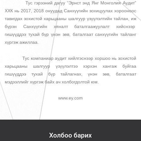
Тус гэрээний дагуу “Эрнст энд Янг Монголия Аудит”
ХХК нь 2017, 2018 онуудад Санхүүгийн зохицуулах хорооноос
тавигдах зохистой харьцааны шалгуур үзүүлэлтийн тайлан, иж
бүрэн Санхүүгийн хяналт баталгаажуулалт хийснээр
гишүүддээ тухай бүр үнэн зөв, баталгаат санхүүгийн тайланг
хүргэж ажиллаа.
Тус компаниар аудит хийлгэснээр хоршоо нь зохистой
харьцааны шалгуур үзүүлэлтээ хэрхэн хангаж буйгаа
гишүүддээ тухай бүр тайлагнах, үнэн зөв, баталгаат
мэдээллийг хүргэж байх ач холбогдолтой юм.
www.ey.com
Холбоо барих