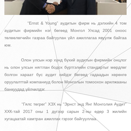
“Ernst & Young” аудитын фирм нь дэлхийн 4 том
аудитын фирмийн нэг бөгөөд Монгол Улсад 2001 оноос
төлөөлөгчийн газраа байгуулан үйл ажиллагаа явуулж байгаа
юм.
Олон улсын нэр хүнд бүхий аудитын фирмийн онцлог
нь олон улсын нягтлан бодох бүртгэлийн стандартыг мөрдлөг
болгон хараат бус аудит хийдэг бөгөөд гадаадын хөрөнгө
оруулалттай компаниуд болон Монголын томоохон арилжааны
банкуудад үйлчилдэг.
“Гялс төгрөг” ХЗХ нь “Эрнст энд Янг Монголия Аудит”
ХХК-тай 2017 оны 1 дүгээр сарын 2-ны өдөр 3 жилийн
хугацаатай хамтран ажиллах гэрээг байгууллаа.