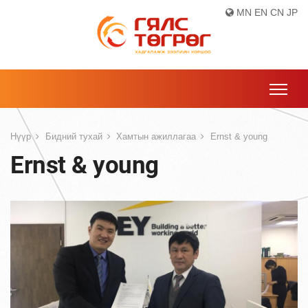
MN
EN
CN
JP
Нүүр
Бидний тухай
Хамтын ажиллагаа
Ernst & young
Ernst & young