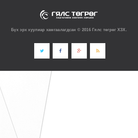
Бүх эрх хуулиар хамгаалагдсан © 2016 Гялс төгрөг ХЗХ.