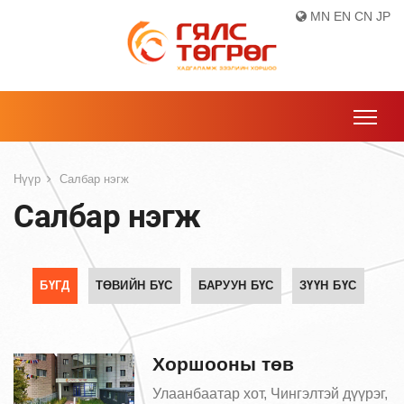
MN
EN
CN
JP
Нүүр
Салбар нэгж
Салбар нэгж
БҮГД
ТӨВИЙН БҮС
БАРУУН БҮС
ЗҮҮН БҮС
Хоршооны төв
Улаанбаатар хот, Чингэлтэй дүүрэг,