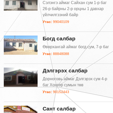
Сэлэнгэ аймаг Сайхан сум 1-р баг
26-р байрны 2-р орцны 1 давхар
үйлчилгээний байр
Утас:
99040109
Богд салбар
Өвөрхангай аймаг богд сум, 7-р баг
Утас:
88848088
Дэлгэрэх салбар
Дорноговь аймаг Дэлгэрэх сум 4-р
баг Хонгор сумын төв
Утас:
90152443
Сант салбар