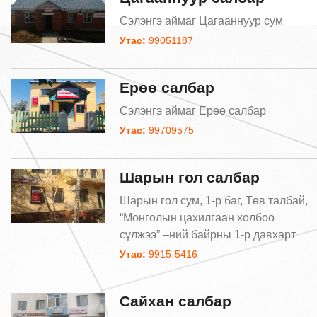
Сэлэнгэ аймаг Цагааннуур сум
Утас:
99051187
Ерөө салбар
Сэлэнгэ аймаг Ерөө салбар
Утас:
99709575
Шарын гол салбар
Шарын гол сум, 1-р баг, Төв талбай,
“Монголын цахилгаан холбоо
сүлжээ” –ний байрны 1-р давхарт
Утас:
9915-5416
Сайхан салбар