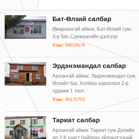
Бат-Өлзий салбар
Өвөрхангай аймаг, Бат-Өлзий сум,
3-р баг, Санжаагийн дэлгүүр
Утас:
99019578
Эрдэнэмандал салбар
Архангай аймаг, Эрдэнэмандал сум,
Өлзийт баг, Холбоо хороолол 2-р
гудамж 1 тоот
Утас:
90170702
Тариат салбар
Архангай аймаг Тариат сум Дэлийн
ар 2-6 хаягт байрлах үйлчилгээний