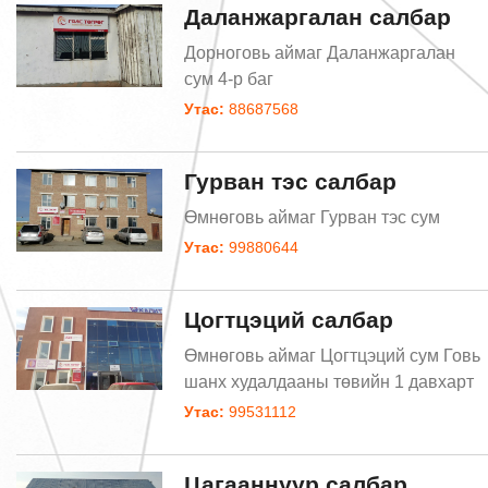
Даланжаргалан салбар
Дорноговь аймаг Даланжаргалан
сум 4-р баг
Утас:
88687568
Гурван тэс салбар
Өмнөговь аймаг Гурван тэс сум
Утас:
99880644
Цогтцэций салбар
Өмнөговь аймаг Цогтцэций сум Говь
шанх худалдааны төвийн 1 давхарт
Утас:
99531112
Цагааннуур салбар