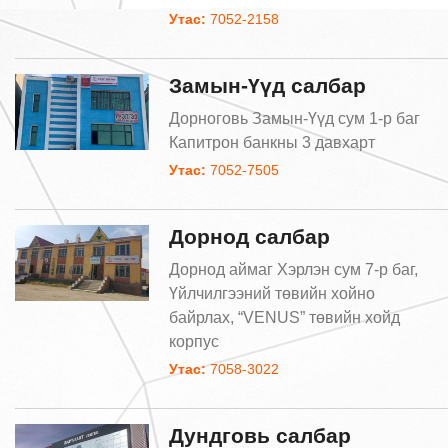
Утас:
7052-2158
Замын-Үүд салбар
Дорноговь Замын-Үүд сум 1-р баг
Капитрон банкны 3 давхарт
Утас:
7052-7505
Дорнод салбар
Дорнод аймаг Хэрлэн сум 7-р баг,
Үйлчилгээний төвийн хойно
байрлах, “VENUS” төвийн хойд
корпус
Утас:
7058-3022
Дундговь салбар