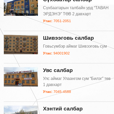
Сүхбаатарын талбайн урд “ТАВАН
ЭРДЭНЭ” ТӨВ 2 давхарт
Утас:
7051-2051
Шивээговь салбар
Говьсүмбэр аймаг Шивээговь сум
Утас:
94001902
Увс салбар
Улс аймаг Улаангом сум “Билэг” төв
1 давхарт
Утас:
7045-4588
Хэнтий салбар