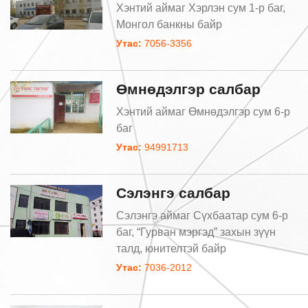
Хэнтий аймаг Хэрлэн сум 1-р баг,
Монгол банкны байр
Утас:
7056-3356
Өмнөдэлгэр салбар
Хэнтий аймаг Өмнөдэлгэр сум 6-р
баг
Утас:
94991713
Сэлэнгэ салбар
Сэлэнгэ аймаг Сүхбаатар сум 6-р
баг, “Гурван мэргэд” захын зүүн
талд, юнителтэй байр
Утас:
7036-2012