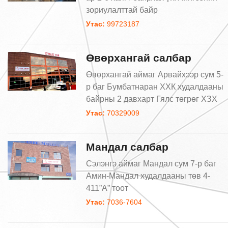
зориулалттай байр
Утас:
99723187
Өвөрхангай салбар
Өвөрхангай аймаг Арвайхээр сум 5-
р баг Бумбатнаран ХХК худалдааны
байрны 2 давхарт Гялс төгрөг ХЗХ
Утас:
70329009
Мандал салбар
Сэлэнгэ аймаг Мандал сум 7-р баг
Амин-Мандал худалдааны төв 4-
411”А” тоот
Утас:
7036-7604