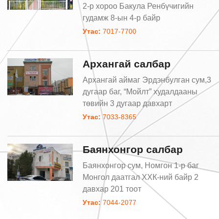
2-р хороо Бакула Ренбүчигийн
гудамж 8-ын 4-р байр
Утас:
7017-7700
Архангай салбар
Архангай аймаг Эрдэнбулган сум,3
дугаар баг, “Мойлт” худалдааны
төвийн 3 дугаар давхарт
Утас:
7033-8365
Баянхонгор салбар
Баянхонгор сум, Номгон 1-р баг
Монгол даатгал ХХК-ний байр 2
давхар 201 тоoт
Утас:
7044-2077