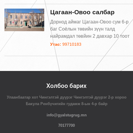
Цагаан-Овоо салбар
Дорнод аймаг Цагаан-Овоо сум 6-р
баг Соёлын төвийн зүүн талд
найрамдал төвйин 2 давхар 10 тоот
Утас:
99710183
Холбоо барих
Улаанбаатар хот Чингэлтэй дүүрэг Чингэлтэй дүүрэг 2-р хороо
Бакула Ренбүчигийн гудамж 8-ын 4-р байр
info@gyalstugrug.mn
70177700