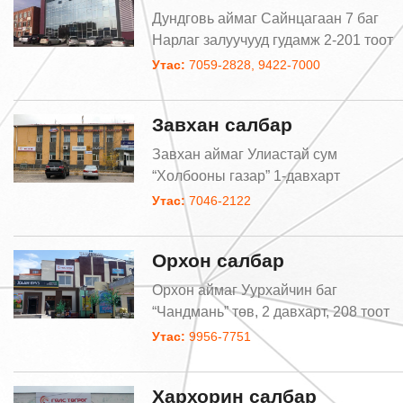
Дундговь аймаг Сайнцагаан 7 баг
Нарлаг залуучууд гудамж 2-201 тоот
Утас:
7059-2828, 9422-7000
Завхан салбар
Завхан аймаг Улиастай сум
“Холбооны газар” 1-давхарт
Утас:
7046-2122
Орхон салбар
Орхон аймаг Уурхайчин баг
“Чандмань” төв, 2 давхарт, 208 тоот
Утас:
9956-7751
Хархорин салбар