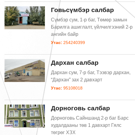
Говьсүмбэр салбар
Сүмбэр сум, 1-р баг, Төмөр замын
Барилга ашиглалт, үйлчилгээний 2-р
ангийн байр
Утас:
254240399
Дархан салбар
Дархан сум, 7-р баг, Тээвэр дархан,
“Дархан” зах 2 давхарт
Утас:
95108018
Дорноговь салбар
Дорноговь Сайншанд 2-р баг Барс
худалдааны төв 1 давхарт Гялс
төгрөг ХЗХ