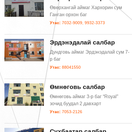
Өвөрхангай аймаг Хархорин сум
Ганган орхон баг
Утас:
7032-9009, 9932-3373
Эрдэнэдалай салбар
Дундговь аймаг Эрдэнэдалай сум 7-
р баг
Утас:
88041550
Өмнөговь салбар
Өмнөговь аймаг 3-р баг “Royal”
зочид буудал 2 давхарт
Утас:
7053-2126
Сүхбаатар салбар