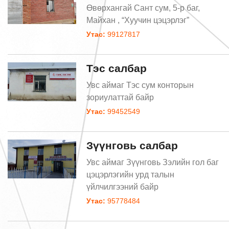
Өвөрхангай Сант сум, 5-р баг,
Майхан , “Хуучин цэцэрлэг”
Утас:
99127817
Тэс салбар
Увс аймаг Тэс сум конторын
зориулаттай байр
Утас:
99452549
Зүүнговь салбар
Увс аймаг Зүүнговь Зэлийн гол баг
цэцэрлэгийн урд талын
үйлчилгээний байр
Утас:
95778484