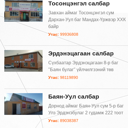
Тосонцэнгэл салбар
Завхан аймаг Тосонцэнгэл сум
Дархан-Уул баг Мандах-Үржвэр ХХК
байр
Утас:
99936808
Эрдэнэцагаан салбар
Сүхбаатар Эрдэнэцагаан 8-р баг
"Баян булаг" үйлчилгээний төв
Утас:
98119890
Баян-Уул салбар
Дорнод аймаг Баян-Уул сум 5-р баг
Улз Эрдэнэбулаг 2 гудамж 222 тоот
Утас:
89038387