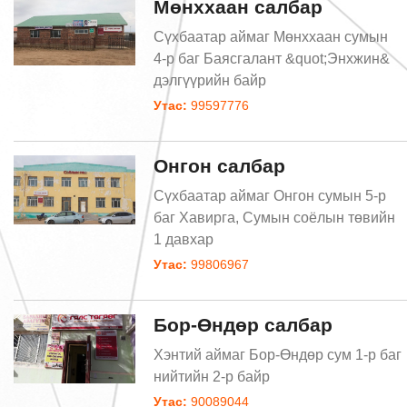
Мөнххаан салбар
Сүхбаатар аймаг Мөнххаан сумын
4-р баг Баясгалант &quot;Энхжин&
дэлгүүрийн байр
Утас:
99597776
Онгон салбар
Сүхбаатар аймаг Онгон сумын 5-р
баг Хавирга, Сумын соёлын төвийн
1 давхар
Утас:
99806967
Бор-Өндөр салбар
Хэнтий аймаг Бор-Өндөр сум 1-р баг
нийтийн 2-р байр
Утас:
90089044