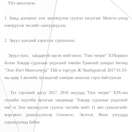
Үйл ажиллагаа:
1. Амьд донороос элэг шилжүүлэн суулгах хагалгааг Монгол улсад
нэвтрүүлэх төслийг санхүүжүүлэх;
2. Эрүүл хүнсний хэрэглээг сурталчлах.
Эрүүл хүнс, хавдаргүй иргэн нийгэмлэг, “Гялс төгрөг” ХЗХоршоо
болон Хавдар судлалын үндэсний төвийн Ерөнхий захирал бөгөөд
“Элэг Нэгт Монголчууд” ТББ-н тэргүүн Ж.Чинбүрэнтэй 2017.01.03-
ны өдөр 3 жилийн хугацаатай хамтран ажиллах гэрээ байгуулсан.
Тус гэрээний дагуу 2017, 2018 онуудад “Гялс төгрөг” ХЗХ-ны
зээлийн хүүгийн орлогын хандиваар “Хавдар судлалын үндэсний
төв”-н Элэг шилжүүлэн суулгах тасгийн нийт 21 эмч сувилагчийг
мэргэжил дээшлүүлэхээр Солонгос, Энэтхэг, Япон улсуудад
суралцуулаад байна.