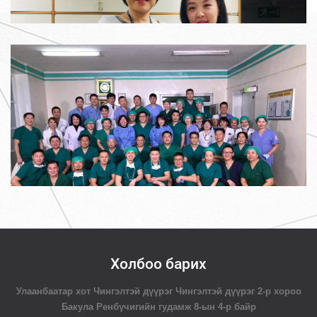
Холбоо барих
Улаанбаатар хот Чингэлтэй дүүрэг Чингэлтэй дүүрэг 2-р хороо
Бакула Ренбүчигийн гудамж 8-ын 4-р байр