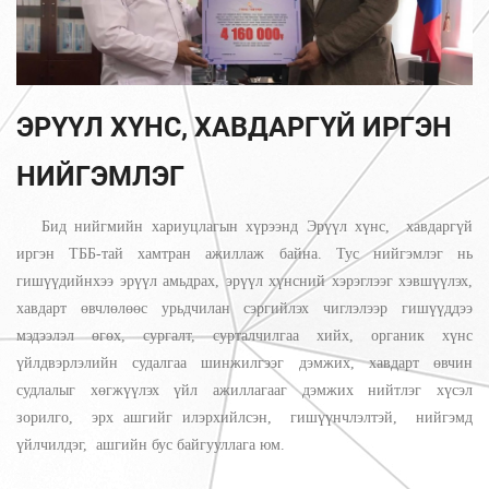
ЭРҮҮЛ ХҮНС, ХАВДАРГҮЙ ИРГЭН
НИЙГЭМЛЭГ
Бид нийгмийн хариуцлагын хүрээнд Эрүүл хүнс, хавдаргүй
иргэн ТББ-тай хамтран ажиллаж байна. Тус нийгэмлэг нь
гишүүдийнхээ эрүүл амьдрах, эрүүл хүнсний хэрэглээг хэвшүүлэх,
хавдарт өвчлөлөөс урьдчилан сэргийлэх чиглэлээр гишүүддээ
мэдээлэл өгөх, сургалт, сурталчилгаа хийх, органик хүнс
үйлдвэрлэлийн судалгаа шинжилгээг дэмжих, хавдарт өвчин
судлалыг хөгжүүлэх үйл ажиллагааг дэмжих нийтлэг хүсэл
зорилго, эрх ашгийг илэрхийлсэн, гишүүнчлэлтэй, нийгэмд
үйлчилдэг, ашгийн бус байгууллага юм.