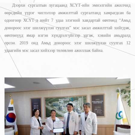
Дээрхи сургалтын хугацаанд ХСҮТ-ийн эмнэлгийн ажилчид
өөрсдийн үүрэг чиглэлээр амжилттай сургалтанд хамрагдсан ба
одоогоор ХСҮТ-д нийт 7 удаа элэгний хавдартай өвчтөнд “Амьд
донороос элэг шилжүүлэн суулгах” мэс засал амжилттай хийгдэж,
өвчтөнүүд ямар нэгэн хүндрэлгүйгээр эдгэж, хэвийн амьдралд
орсон. 2019 онд Амьд донороос элэг шилжүүлэн суулгах 12
удаагийн мэс засал хийхээр төлөвлөн ажиллаж байна.