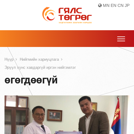
MN
EN
CN
JP
Нүүр
Нийгмийн хариуцлага
Эрүүл хүнс хавдаргүй иргэн нийгэмлэг
өгөгдөөгүй