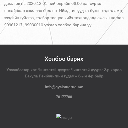
дахь төв нь 2020.12.01-ний өдрийн 06:00 цаг хүртэл
онлайнаар ажиллах боллоо. Иймд гишүүд та бүхэн хадгаламж,
зээлийн гүйлгээ, төлбөр тооцоо хийх тохиолдолд ажлын цагаар
99961217, 99030010 утсаар холбоо барина уу.
Холбоо барих
Улаанбаатар хот Чингэлтэй дүүрэг Чингэлтэй дүүрэг 2-р хороо
Бакула Ренбүчигийн гудамж 8-ын 4-р байр
info@gyalstugrug.mn
70177700