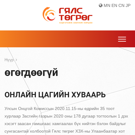
MN
EN
CN
JP
Нүүр
өгөгдөөгүй
ОНЛАЙН ЦАГИЙН ХУВААРЬ
Улсын Онцгой Комиссын 2020.11.15-ны өдрийн 35 тоот
хурлаар Засгийн газрын 2020 оны 178 дугаар тогтоолын 1 дэх
хэсэгт заасан гамшгаас хамгаалах бүх нийтэн бэлэн байдлыг
сунгасантай холбоотой Гялс төгрөг ХЗХ-ны Улаанбаатар хот