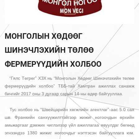
МОНГОЛЫН ХӨДӨӨГ
ШИНЭЧЛЭХИЙН ТӨЛӨӨ
ФЕРМЕРҮҮДИЙН ХОЛБОО
“Гялс Төгрөг” ХЗХ нь “Монголын Хөдөөг Шинэчлэхийн төлөө
фермерүүдийн холбоо” ТББ-тай Хамтран ажиллах санамж
бичгийг 2017 оны 3 дугаар сарын 14-ны өдөр байгууллаа.
Тус холбоо нь “Швейцарийн хөгжлийн агентлаг”-аас 5.0 сая
шв. Франкийн санхүүжилттэйгээр жижиг ногоочдын өрхийн
амьжаргааг дэмжих чиглэлээр үйл ажиллагаа явуулдаг бөгөөд
эгнээндээ 1380 жижиг ногоочдыг нэгтгэсэн байгууллага юм.