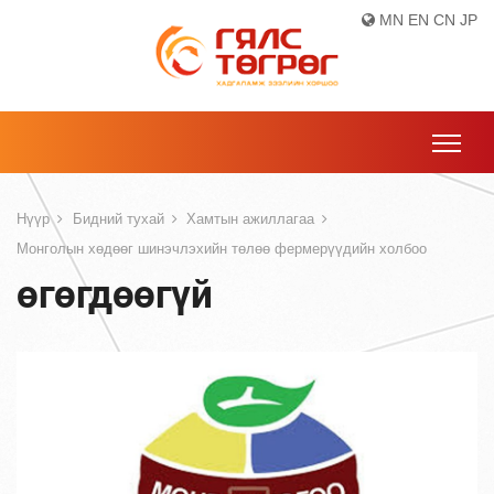
MN
EN
CN
JP
Нүүр
Бидний тухай
Хамтын ажиллагаа
Монголын хөдөөг шинэчлэхийн төлөө фермерүүдийн холбоо
өгөгдөөгүй