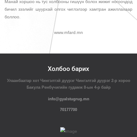
Манай хоршоо нь тус холбооны гишүүн болох жижиг ногоочдод
бичил зээлийг шуурхай олгох чиглэлээр хамтран ажиллахаар
боллоо.
www.mfard.mn
Холбоо барих
Улаанбаатар хот Чингэлтэй дүүрэг Чингэлтэй дүүрэг 2-р хороо
Бакула Ренбүчигийн гудамж 8-ын 4-р байр
info@gyalstugrug.mn
70177700