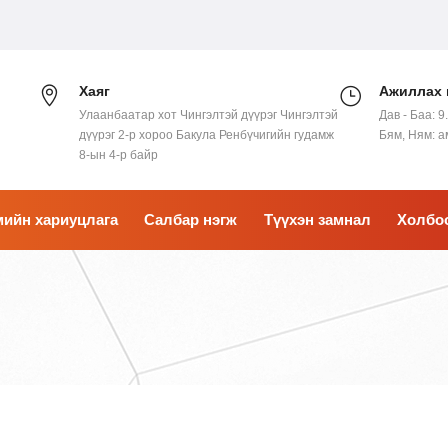
Хаяг
Ажиллах 
Улаанбаатар хот Чингэлтэй дүүрэг Чингэлтэй
Дав - Баа: 9
дүүрэг 2-р хороо Бакула Ренбүчигийн гудамж
Бям, Ням: 
8-ын 4-р байр
ийн хариуцлага
Салбар нэгж
Түүхэн замнал
Холбо