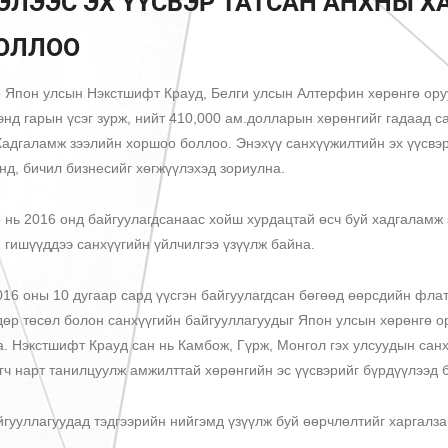
ЭЛЭЭС ЭХ ҮҮСВЭР ТАТСАН АНХНЫ 
ОЛЛОО
о Япон улсын Нэкстшифт Крауд, Белги улсын Алтерфин хөрөнгө ору
нд гарын үсэг зурж, нийт 410,000 ам.долларын хөрөнгийг гадаад са
адгаламж зээлийн хоршоо боллоо. Энэхүү санхүүжилтийн эх үүсвэр
д, бичил бизнесийг хөгжүүлэхэд зориулна.
 нь 2016 онд байгуулагдсанаас хойш хурдацтай өсч буй хадгаламж
гишүүддээ санхүүгийн үйлчилгээ үзүүлж байна.
016 оны 10 дугаар сард үүсгэн байгуулагдсан бөгөөд өөрсдийн ф
дөр төсөл болон санхүүгийн байгууллагуудыг Япон улсын хөрөнгө о
а. Нэкстшифт Крауд сан нь Камбож, Гүрж, Монгол гэх улсуудын сан
гч нарт танилцуулж амжилттай хөрөнгийн эс үүсвэрийг бүрдүүлээд 
йгууллагуудад тэдгээрийн нийгэмд үзүүлж буй өөрчлөлтийг харгалза