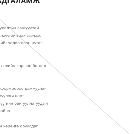
ХАДГАЛАМЖ
улалтын сангуудтай
нхүүгийн зах зээлээс
ийг хөдөө орон нутаг
 зээлийн хоршоо бөгөөд
латформоороо дамжуулан
руулагч нарт
хүүгийн байгууллагуудын
байна.
н хөрөнгө оруулдаг