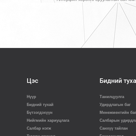
Цэс
Бидний тух
Нүүр
Танилцуулга
Бидний тухай
Удирдлагын баг
Бүтээгдэхүүн
Менежментийн ба
Нийгмийн хариуцлага
Салбарын удирдл
Салбар нэгж
Санхүү тайлан