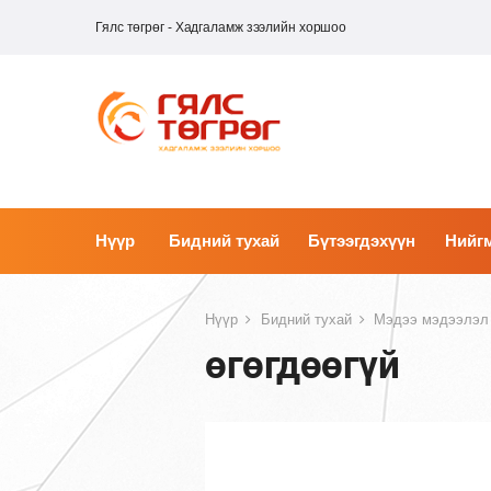
Гялс төгрөг - Хадгаламж зээлийн хоршоо
Нүүр
Бидний тухай
Бүтээгдэхүүн
Нийгм
Нүүр
Бидний тухай
Мэдээ мэдээлэл
өгөгдөөгүй