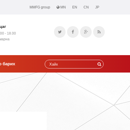
MMFG group
MN
EN
CN
JP
цаг
.00 - 18.00
амарна
о барих