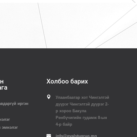
н
Холбоо барих
ага
Улаанбаатар хот Чингэлтэй
авдаргүй иргэн
дүүрэг Чингэлтэй дүүрэг 2-
р хороо Бакула
Ренбүчигийн гудамж 8-ын
нэлэг
4-р байр
в эмнэлэг
info@gyalstugrug.mn