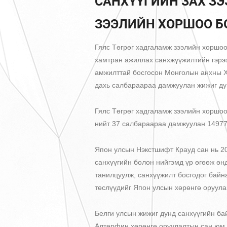
САНХҮҮГИЙН ЗАХ ЗЭ
ЗЭЭЛИЙН ХОРШОО Б
Гялс Төгрөг хадгаламж зээлийн хоршо
хамтран ажиллах санхжүүжилтийн гэрээ
амжилттай босгосон Монголын анхны Х
дахь салбараараа дамжуулан жижиг дун
Гялс Төгрөг хадгаламж зээлийн хоршоо
нийт 37 салбараараа дамжуулан 14977 
Япон улсын Нэкстшифт Крауд сан нь 2
санхүүгийн болон нийгэмд үр өгөөж өн
танилцуулж, санхүүжилт босгодог байн
төслүүдийг Япон улсын хөрөнгө оруула
Белги улсын жижиг дунд санхүүгийн ба
Алтерфин хөрөнгө оруулалтын сан юм.