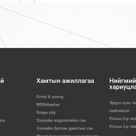
ай
Хамтын ажиллагаа
Нийгмий
хариуцл
Ernst & young
Эрүүл хүнс х
MDSkhanlex
нийгэмлэг
г
Grape city
Улсын 2-р эм
ага
Зээлийн мэдээллийн сан
Улсын 1-р тө
Зээлийн батлан даалтын сан