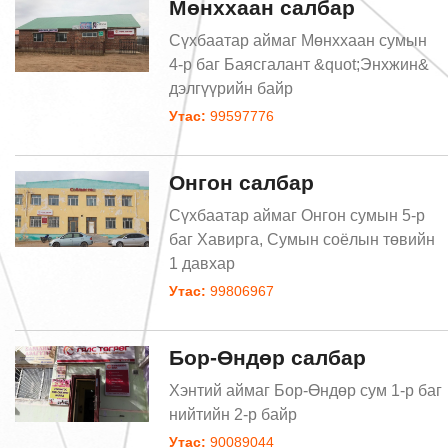
Мөнххаан салбар
Сүхбаатар аймаг Мөнххаан сумын
4-р баг Баясгалант &quot;Энхжин&
дэлгүүрийн байр
Утас:
99597776
Онгон салбар
Сүхбаатар аймаг Онгон сумын 5-р
баг Хавирга, Сумын соёлын төвийн
1 давхар
Утас:
99806967
Бор-Өндөр салбар
Хэнтий аймаг Бор-Өндөр сум 1-р баг
нийтийн 2-р байр
Утас:
90089044