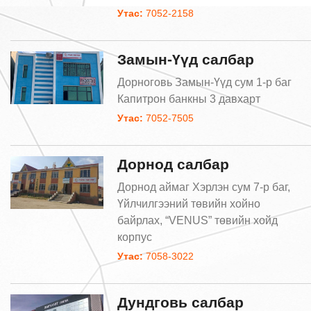
Утас:
7052-2158
Замын-Үүд салбар
Дорноговь Замын-Үүд сум 1-р баг
Капитрон банкны 3 давхарт
Утас:
7052-7505
Дорнод салбар
Дорнод аймаг Хэрлэн сум 7-р баг,
Үйлчилгээний төвийн хойно
байрлах, “VENUS” төвийн хойд
корпус
Утас:
7058-3022
Дундговь салбар