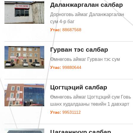
Даланжаргалан салбар
Дорноговь аймаг Даланжаргалан
сум 4-р баг
Утас:
88687568
Гурван тэс салбар
Өмнөговь аймаг Гурван тэс сум
Утас:
99880644
Цогтцэций салбар
Өмнөговь аймаг Цогтцэций сум Говь
шанх худалдааны төвийн 1 давхарт
Утас:
99531112
Цагааннуур салбар