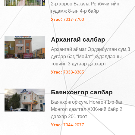
2-р хороо Бакула Ренбүчигийн
гудамж 8-ын 4-р байр
Утас:
7017-7700
Архангай салбар
Архангай аймаг Эрдэнбулган сум,3
дугаар баг, “Мойлт” худалдааны
төвийн 3 дугаар давхарт
Утас:
7033-8365
Баянхонгор салбар
Баянхонгор сум, Номгон 1-р баг
Монгол даатгал ХХК-ний байр 2
давхар 201 тоoт
Утас:
7044-2077