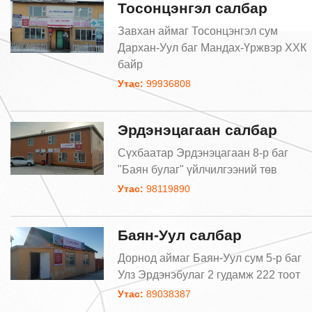
Тосонцэнгэл салбар
Завхан аймаг Тосонцэнгэл сум
Дархан-Уул баг Мандах-Үржвэр ХХК
байр
Утас:
99936808
Эрдэнэцагаан салбар
Сүхбаатар Эрдэнэцагаан 8-р баг
"Баян булаг" үйлчилгээний төв
Утас:
98119890
Баян-Уул салбар
Дорнод аймаг Баян-Уул сум 5-р баг
Улз Эрдэнэбулаг 2 гудамж 222 тоот
Утас:
89038387