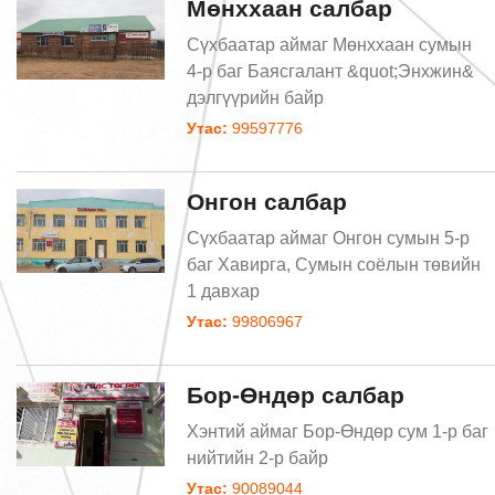
Мөнххаан салбар
Сүхбаатар аймаг Мөнххаан сумын
4-р баг Баясгалант &quot;Энхжин&
дэлгүүрийн байр
Утас:
99597776
Онгон салбар
Сүхбаатар аймаг Онгон сумын 5-р
баг Хавирга, Сумын соёлын төвийн
1 давхар
Утас:
99806967
Бор-Өндөр салбар
Хэнтий аймаг Бор-Өндөр сум 1-р баг
нийтийн 2-р байр
Утас:
90089044