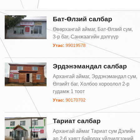
Бат-Өлзий салбар
Өвөрхангай аймаг, Бат-Өлзий сум,
3-р баг, Санжаагийн дэлгүүр
Утас:
99019578
Эрдэнэмандал салбар
Архангай аймаг, Эрдэнэмандал сум,
Өлзийт баг, Холбоо хороолол 2-р
гудамж 1 тоот
Утас:
90170702
Тариат салбар
Архангай аймаг Тариат сум Дэлийн
ар 2-6 хаягт байрлах үйлчилгээний