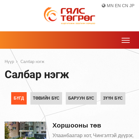
MN
EN
CN
JP
Нүүр
Салбар нэгж
Салбар нэгж
БҮГД
ТӨВИЙН БҮС
БАРУУН БҮС
ЗҮҮН БҮС
Хоршооны төв
Улаанбаатар хот, Чингэлтэй дүүрэг,