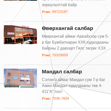
зориулалттай байр
Утас:
99723187
Өвөрхангай салбар
Өвөрхангай аймаг Арвайхээр сум 5-
р баг Бумбатнаран ХХК худалдааны
байрны 2 давхарт Гялс төгрөг ХЗХ
Утас:
70329009
Мандал салбар
Сэлэнгэ аймаг Мандал сум 7-р баг
Амин-Мандал худалдааны төв 4-
411”А” тоот
Утас:
7036-7604