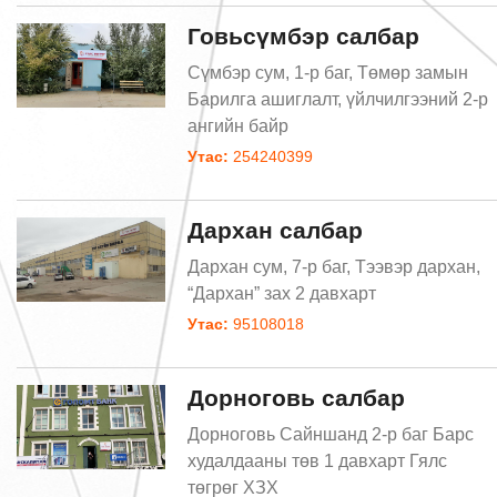
Говьсүмбэр салбар
Сүмбэр сум, 1-р баг, Төмөр замын
Барилга ашиглалт, үйлчилгээний 2-р
ангийн байр
Утас:
254240399
Дархан салбар
Дархан сум, 7-р баг, Тээвэр дархан,
“Дархан” зах 2 давхарт
Утас:
95108018
Дорноговь салбар
Дорноговь Сайншанд 2-р баг Барс
худалдааны төв 1 давхарт Гялс
төгрөг ХЗХ