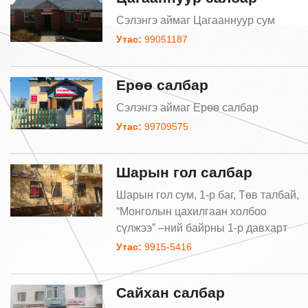
Сэлэнгэ аймаг Цагааннуур сум
Утас:
99051187
Ерөө салбар
Сэлэнгэ аймаг Ерөө салбар
Утас:
99709575
Шарын гол салбар
Шарын гол сум, 1-р баг, Төв талбай,
“Монголын цахилгаан холбоо
сүлжээ” –ний байрны 1-р давхарт
Утас:
9915-5416
Сайхан салбар