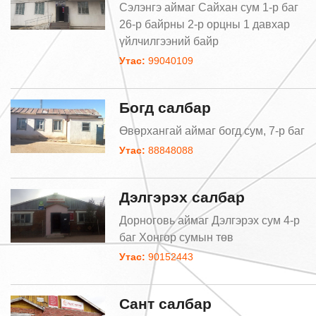
Сэлэнгэ аймаг Сайхан сум 1-р баг
26-р байрны 2-р орцны 1 давхар
үйлчилгээний байр
Утас:
99040109
Богд салбар
Өвөрхангай аймаг богд сум, 7-р баг
Утас:
88848088
Дэлгэрэх салбар
Дорноговь аймаг Дэлгэрэх сум 4-р
баг Хонгор сумын төв
Утас:
90152443
Сант салбар