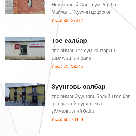
Өвөрхангай Сант сум, 5-р баг,
Майхан , “Хуучин цэцэрлэг”
Утас:
99127817
Тэс салбар
Увс аймаг Тэс сум конторын
зориулаттай байр
Утас:
99452549
Зүүнговь салбар
Увс аймаг Зүүнговь Зэлийн гол баг
цэцэрлэгийн урд талын
үйлчилгээний байр
Утас:
95778484