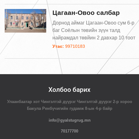
Цагаан-Овоо салбар
Дорнод аймаг Цагаан-Овоо сум 6-р
баг Соёлын төвийн зүүн талд
найрамдал төвйин 2 давхар 10 тоот
Утас:
99710183
Холбоо барих
Улаанбаатар хот Чингэлтэй дүүрэг Чингэлтэй дүүрэг 2-р хороо
Бакула Ренбүчигийн гудамж 8-ын 4-р байр
info@gyalstugrug.mn
70177700