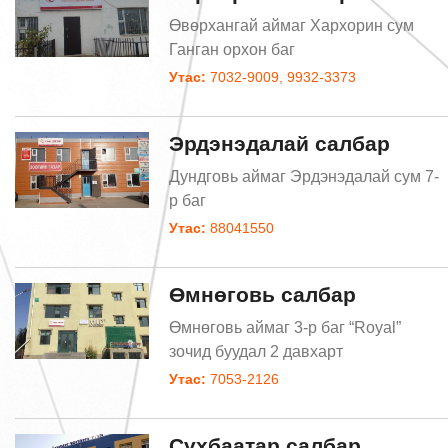
Өвөрхангай аймаг Хархорин сум
Ганган орхон баг
Утас:
7032-9009, 9932-3373
Эрдэнэдалай салбар
Дундговь аймаг Эрдэнэдалай сум 7-
р баг
Утас:
88041550
Өмнөговь салбар
Өмнөговь аймаг 3-р баг “Royal”
зочид буудал 2 давхарт
Утас:
7053-2126
Сүхбаатар салбар