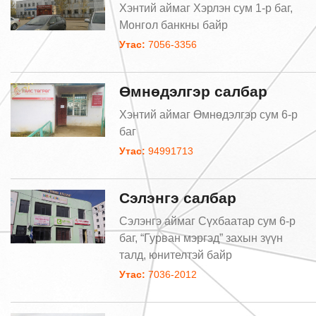
Хэнтий аймаг Хэрлэн сум 1-р баг,
Монгол банкны байр
Утас:
7056-3356
Өмнөдэлгэр салбар
Хэнтий аймаг Өмнөдэлгэр сум 6-р
баг
Утас:
94991713
Сэлэнгэ салбар
Сэлэнгэ аймаг Сүхбаатар сум 6-р
баг, “Гурван мэргэд” захын зүүн
талд, юнителтэй байр
Утас:
7036-2012