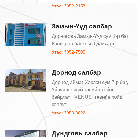
Утас:
7052-2158
Замын-Үүд салбар
Дорноговь Замын-Үүд сум 1-р баг
Капитрон банкны 3 давхарт
Утас:
7052-7505
Дорнод салбар
Дорнод аймаг Хэрлэн сум 7-р баг,
Үйлчилгээний төвийн хойно
байрлах, “VENUS” төвийн хойд
корпус
Утас:
7058-3022
Дундговь салбар