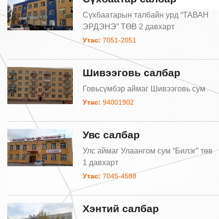
Сүхбаатарын талбайн урд “ТАВАН
ЭРДЭНЭ” ТӨВ 2 давхарт
Утас:
7051-2051
Шивээговь салбар
Говьсүмбэр аймаг Шивээговь сум
Утас:
94001902
Увс салбар
Улс аймаг Улаангом сум “Билэг” төв
1 давхарт
Утас:
7045-4588
Хэнтий салбар