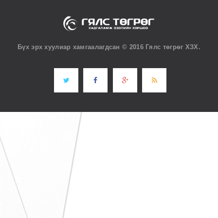
Бүх эрх хуулиар хамгаалагдсан © 2016 Гялс төгрөг ХЗХ.