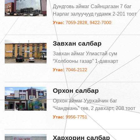
Дундговь аймаг Сайнцагаан 7 баг
Нарлаг залуучууд гудамж 2-201 тоот
Утас:
7059-2828, 9422-7000
Завхан салбар
Завхан аймаг Улиастай сум
“Холбооны газар” 1-давхарт
Утас:
7046-2122
Орхон салбар
Орхон аймаг Уурхайчин баг
“Чандмань” төв, 2 давхарт, 208 тоот
Утас:
9956-7751
Хархорин салбар