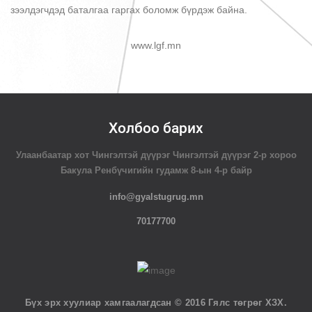
зээлдэгчдэд баталгаа гаргах боломж бүрдэж байна.
www.lgf.mn
Холбоо барих
Улаанбаатар хот Чингэлтэй дүүрэг Чингэлтэй дүүрэг 2-р хороо
Бакула Ренбүчигийн гудамж 8-ын 4-р байр
info@gyalstugrug.mn
70177700
Бүх эрх хуулиар хамгаалагдсан © 2016 Гялс төгрөг ХЗХ.