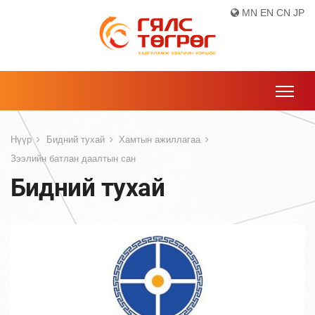
MN
EN
CN
JP
Нүүр
Бидний тухай
Хамтын ажиллагаа
Зээлийн батлан даалтын сан
Бидний тухай