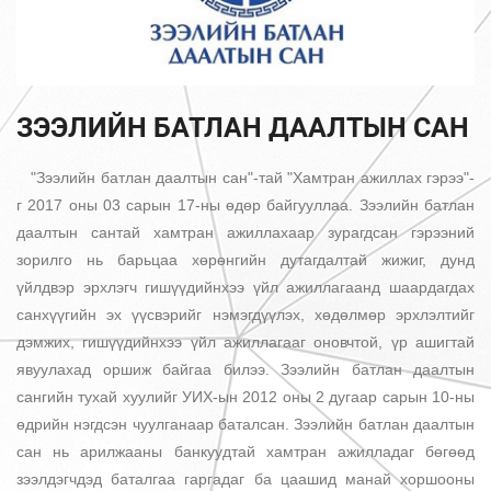
ЗЭЭЛИЙН БАТЛАН ДААЛТЫН САН
"Зээлийн батлан даалтын сан"-тай "Хамтран ажиллах гэрээ"-
г 2017 оны 03 сарын 17-ны өдөр байгууллаа. Зээлийн батлан
даалтын сантай хамтран ажиллахаар зурагдсан гэрээний
зорилго нь барьцаа хөрөнгийн дутагдалтай жижиг, дунд
үйлдвэр эрхлэгч гишүүдийнхээ үйл ажиллагаанд шаардагдах
санхүүгийн эх үүсвэрийг нэмэгдүүлэх, хөдөлмөр эрхлэлтийг
дэмжих, гишүүдийнхээ үйл ажиллагааг оновчтой, үр ашигтай
явуулахад оршиж байгаа билээ. Зээлийн батлан даалтын
сангийн тухай хуулийг УИХ-ын 2012 оны 2 дугаар сарын 10-ны
өдрийн нэгдсэн чуулганаар баталсан. Зээлийн батлан даалтын
сан нь арилжааны банкуудтай хамтран ажилладаг бөгөөд
зээлдэгчдэд баталгаа гаргадаг ба цаашид манай хоршооны