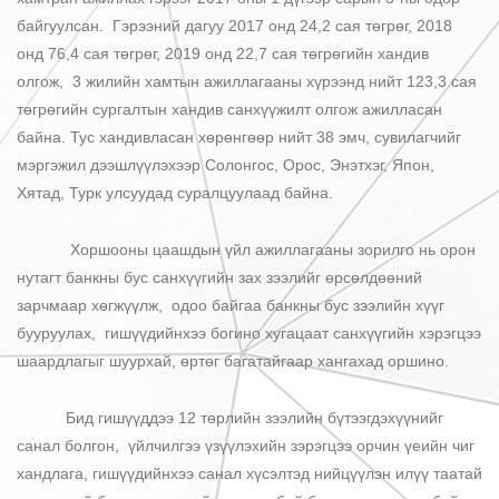
байгуулсан. Гэрээний дагуу 2017 онд 24,2 сая төгрөг, 2018
онд 76,4 сая төгрөг, 2019 онд 22,7 сая төгрөгийн хандив
олгож, 3 жилийн хамтын ажиллагааны хүрээнд нийт 123,3 сая
төгрөгийн сургалтын хандив санхүүжилт олгож ажилласан
байна. Тус хандивласан хөрөнгөөр нийт 38 эмч, сувилагчийг
мэргэжил дээшлүүлэхээр Солонгос, Орос, Энэтхэг, Япон,
Хятад, Турк улсуудад суралцуулаад байна.
Хоршооны цаашдын үйл ажиллагааны зорилго нь орон
нутагт банкны бус санхүүгийн зах зээлийг өрсөлдөөний
зарчмаар хөгжүүлж, одоо байгаа банкны бус зээлийн хүүг
бууруулах, гишүүдийнхээ богино хугацаат санхүүгийн хэрэгцээ
шаардлагыг шуурхай, өртөг багатайгаар хангахад оршино.
Бид гишүүддээ 12 төрлийн зээлийн бүтээгдэхүүнийг
санал болгон, үйлчилгээ үзүүлэхийн зэрэгцээ орчин үеийн чиг
хандлага, гишүүдийнхээ санал хүсэлтэд нийцүүлэн илүү таатай