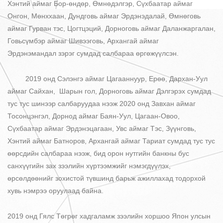
Хэнтий аймаг Бор-өндөр, Өмнөдэлгэр, Сүхбаатар аймаг
Онгон, Мөнххаан, Дундговь аймаг Эрдэнэдалай, Өмнөговь
аймаг Гурван тэс, Цогтцэций, Дорноговь аймаг Даланжаргалан,
Говьсүмбэр аймаг Шивээговь, Архангай аймаг
Эрдэнэмандал зэрэг сумдад салбараа өргөжүүлсэн.
2019 онд Сэлэнгэ аймаг Цагааннуур, Ерөө, Дархан-Уул
аймаг Сайхан, Шарын гол, Дорноговь аймаг Дэлгэрэх сумдад
тус тус шинээр салбаруудаа нээж 2020 онд Завхан аймаг
Тосонцэнгэл, Дорнод аймаг Баян-Уул, Цагаан-Овоо,
Сүхбаатар аймаг Эрдэнэцагаан, Увс аймаг Тэс, Зүүнговь,
Хэнтий аймаг Батноров, Архангай аймаг Тариат сумдад тус тус
өөрсдийн салбараа нээж, бид орон нутгийн банкны бус
санхүүгийн зах зээлийн хүртээмжийг нэмэгдүүлэх,
өрсөлдөөнийг зохистой түвшинд барьж ажиллахад тодорхой
хувь нэмрээ оруулаад байна.
2019 онд Гялс Төгрөг хадгаламж зээлийн хоршоо Япон улсын