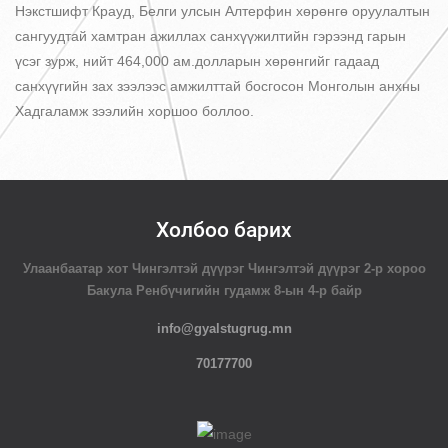
Нэкстшифт Крауд, Белги улсын Алтерфин хөрөнгө оруулалтын
сангуудтай хамтран ажиллах санхүүжилтийн гэрээнд гарын
үсэг зурж, нийт 464,000 ам.долларын хөрөнгийг гадаад
санхүүгийн зах зээлээс амжилттай босгосон Монголын анхны
Хадгаламж зээлийн хоршоо боллоо.
Холбоо барих
Улаанбаатар хот Чингэлтэй дүүрэг Чингэлтэй дүүрэг 2-р хороо
Бакула Ренбүчигийн гудамж 8-ын 4-р байр
info@gyalstugrug.mn
70177700