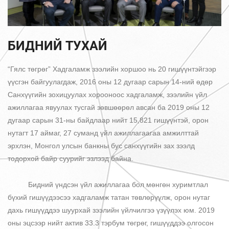
БИДНИЙ ТУХАЙ
“Гялс төгрөг” Хадгаламж зээлийн хоршоо нь 20 гишүүнтэйгээр
үүсгэн байгуулагдаж, 2016 оны 12 дугаар сарын 14-ний өдөр
Санхүүгийн зохицуулах хорооноос хадгаламж, зээлийн үйл
ажиллагаа явуулах тусгай зөвшөөрөл авсан ба 2019 оны 12
дугаар сарын 31-ны байдлаар нийт 15,821 гишүүнтэй, орон
нутагт 17 аймаг, 27 суманд үйл ажиллагаагаа амжилттай
эрхлэн, Монгол улсын банкны бус санхүүгийн зах зээлд
тодорхой байр суурийг эзлээд байна.
Бидний үндсэн үйл ажиллагаа бол мөнгөн хуримтлал
бүхий гишүүдээсээ хадгаламж татан төвлөрүүлж, орон нутаг
дахь гишүүддээ шуурхай зээлийн үйлчилгээ үзүүлэх юм. 2019
оны эцсээр нийт актив 33.3 тэрбум төгрөг, гишүүддээ олгосон