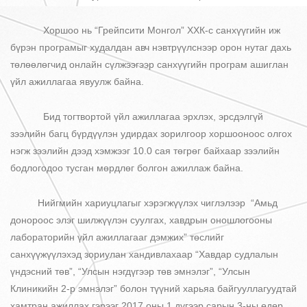
Хоршоо нь “Грейпсити Монгол” ХХК-с санхүүгийн иж
бүрэн програмыг худалдан авч нэвтрүүлснээр орон нутаг дахь
төлөөлөгчид онлайн сүлжээгээр санхүүгийн програм ашиглан
үйл ажиллагаа явуулж байна.
Бид тогтвортой үйл ажиллагаа эрхлэх, эрсдэлгүй
зээлийн багц бүрдүүлэн удирдах зорилгоор хоршооноос олгох
нэгж зээлийн дээд хэмжээг 10.0 сая төгрөг байхаар зээлийн
бодлогодоо тусган мөрдлөг болгон ажиллаж байна.
Нийгмийн хариуцлагыг хэрэгжүүлэх чиглэлээр “Амьд
донороос элэг шилжүүлэн суулгах, хавдрын оношлогооны
лабораторийн үйл ажиллагааг дэмжих” төслийг
санхүүжүүлэхэд зориулан хандивлахаар “Хавдар судлалын
үндэсний төв”, “Улсын нэгдүгээр төв эмнэлэг”, “Улсын
Клиникийн 2-р эмнэлэг” болон түүний харьяа байгууллагуудтай
хамтран ажиллах гэрээг 2017 оны 1 дүгээр сарын 3-ны өдөр