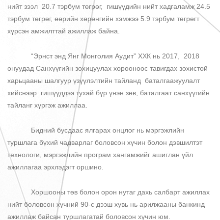
нийт зээл 20.7 тэрбум төгрөг, гишүүдийн нийт хадгаламж 24.5
тэрбум төгрөг, өөрийн хөрөнгийн хэмжээ 5.9 тэрбум төгрөгт
хүрсэн амжилттай ажиллаж байна.
“Эрнст энд Янг Монголия Аудит” ХХК нь 2017, 2018
онуудад Санхүүгийн зохицуулах хорооноос тавигдах зохистой
харьцааны шалгуур үзүүлэлтийн тайланд баталгаажуулалт
хийснээр гишүүддээ тухай бүр үнэн зөв, баталгаат санхүүгийн
тайланг хүргэж ажиллаа.
Бидний бусдаас ялгарах онцлог нь мэргэжлийн
туршлага бүхий чадварлаг боловсон хүчин болон дэвшилтэт
технологи, мэргэжлийн програм хангамжийг ашиглан үйл
ажиллагаа эрхлэдэгт оршино.
Хоршооны төв болон орон нутаг дахь салбарт ажиллах
нийт боловсон хүчний 90-с дээш хувь нь арилжааны банкинд
ажиллаж байсан туршлагатай боловсон хүчин юм.