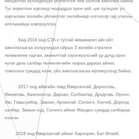
нөхцөлтэй бүтээгдэхүүн үйлчилгээг бий болгож ажиллаж байна.
Тус зорилтын хүрээнд гишүүддээ орон зай, цаг хугацааг үл
харгалзан зээлийн үйлчилгээг онлайнаар олгохоор гар утасны
аппликэйшн нэвтрүүллээ.
Бид 2016 онд СЗХ-с тусгай зөвшөөрөл авч үйл
ажиллагаагаа эхлүүлэхдээ ойрын 3 жилийн стратеги
төлөвлөгөө гарган, амжилттай хэрэгжүүлсний үр дүнд орон
нутаг дахь салбар төлөөлөгчийн газраа дараах аймаг,
томоохон сумдад нээж, үйл ажиллагаагаа өргөжүүлээд байна.
2017 онд аймгийн төвд Өвөрхангай, Дорноговь,
Өмнөговь, Баянхонгор, Дархан, Сүхбаатар, Дундговь, Орхон,
Увс, Говьсүмбэр, Завхан, Архангай, Сэлэнгэ, Хэнтий, Дорнод
салбар, Замын-үүд, Сэлэнгэ аймаг Мандал сумдад салбараа
нээсэн.
2018 онд Өвөрхангай аймаг Хархорин, Бат-Өлзий,