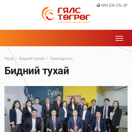
MN
EN
CN
JP
Нүүр
Бидний тухай
Танилцуулга
Бидний тухай