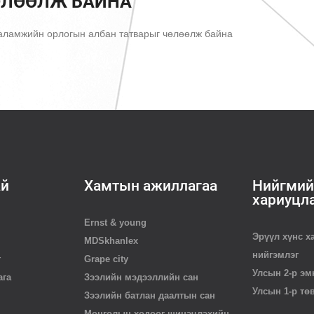
ӨЛӨӨЛЖ БАЙНА
аламжийн орлогын албан татварыг чөлөөлж байна
ай
Хамтын ажиллагаа
Нийгмий
хариуцл
Ernst & young
Эрүүл хүнс х
MDSkhanlex
нийгэмлэг
г
Grape city
Улсын 2-р эм
ага
Зээлийн мэдээллийн сан
Улсын 1-р тө
Зээлийн батлан даалтын сан
Монголын хөдөөг шинэчлэхийн