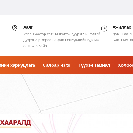
Хаяг
Ажиллах 
Улаанбаатар хот Чингэлтэй дүүрэг Чингэлтэй
Дав - Баа: 9
дүүрэг 2-р хороо Бакула Ренбүчигийн гудамж
Бям, Ням: 
8-ын 4-р байр
ийн хариуцлага
Салбар нэгж
Түүхэн замнал
Холбо