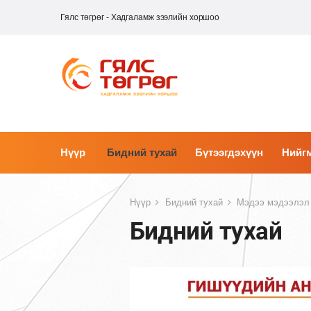
Гялс төгрөг - Хадгаламж зээлийн хоршоо
Нүүр
Бидний тухай
Бүтээгдэхүүн
Нийгм
Нүүр
Бидний тухай
Мэдээ мэдээлэл
Бидний тухай