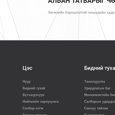
АЛБАН ТАТВАРЫГ Ч
Хөгжлийн бэрхшээлтэй гишүүдийн хадг
Цэс
Бидний тух
Нүүр
Танилцуулга
Бидний тухай
Удирдлагын баг
Бүтээгдэхүүн
Менежментийн ба
Нийгмийн хариуцлага
Салбарын удирдл
Салбар нэгж
Санхүү тайлан
Түүхэн замнал
Гишүүнчлэл