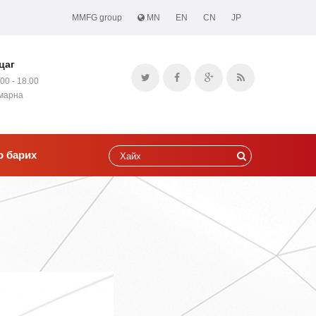
MMFG group
MN
EN
CN
JP
цаг
.00 - 18.00
амарна
о барих