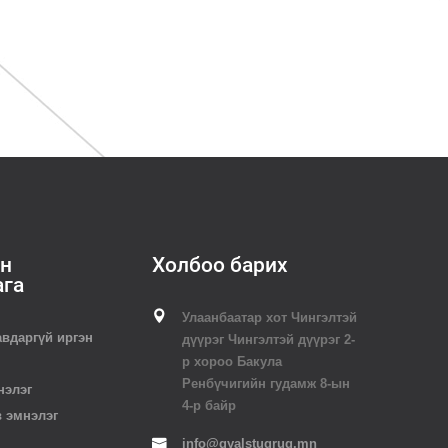
н
Холбоо барих
ага
Улаанбаатар хот Чингэлтэй
авдаргүй иргэн
дүүрэг Чингэлтэй дүүрэг 2-
р хороо Бакула
Ренбүчигийн гудамж 8-ын
нэлэг
4-р байр
в эмнэлэг
info@gyalstugrug.mn