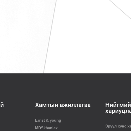
ай
Хамтын ажиллагаа
Нийгмий
хариуцл
Ernst & young
Эрүүл хүнс х
MDSkhanlex