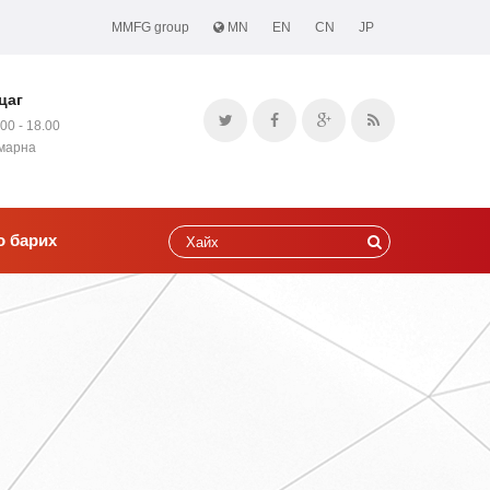
MMFG group
MN
EN
CN
JP
цаг
.00 - 18.00
амарна
о барих