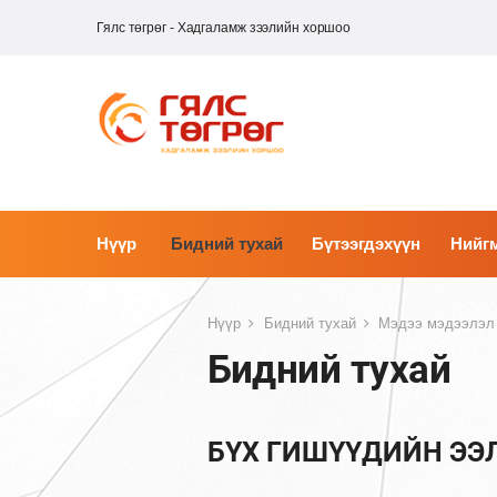
Гялс төгрөг - Хадгаламж зээлийн хоршоо
Нүүр
Бидний тухай
Бүтээгдэхүүн
Нийгм
Нүүр
Бидний тухай
Мэдээ мэдээлэл
Бидний тухай
БҮХ ГИШҮҮДИЙН ЭЭ