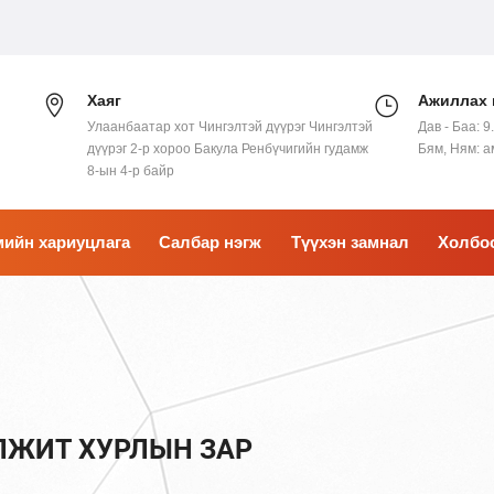
Хаяг
Ажиллах 
Улаанбаатар хот Чингэлтэй дүүрэг Чингэлтэй
Дав - Баа: 9
дүүрэг 2-р хороо Бакула Ренбүчигийн гудамж
Бям, Ням: 
8-ын 4-р байр
ийн хариуцлага
Салбар нэгж
Түүхэн замнал
Холбо
ЛЖИТ ХУРЛЫН ЗАР