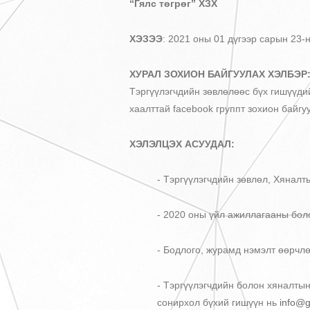
“Гялс төгрөг” ХЗХ
ХЭЗЭЭ
: 2021 оны 01 дүгээр сарын 23-
ХУРАЛ ЗОХИОН БАЙГУУЛАХ ХЭЛБЭР
Тэргүүлэгчдийн зөвлөлөөс бүх гишүүди
хаалттай facebook группт зохион байг
ХЭЛЭЛЦЭХ АСУУДАЛ:
- Тэргүүлэгчдийн зөвлөл, Хянал
- 2020 оны үйл ажиллагааны бол
- Бодлого, журамд нэмэлт өөрчл
- Тэргүүлэгчдийн болон хяналты
сонирхол бүхий гишүүн нь
info@g