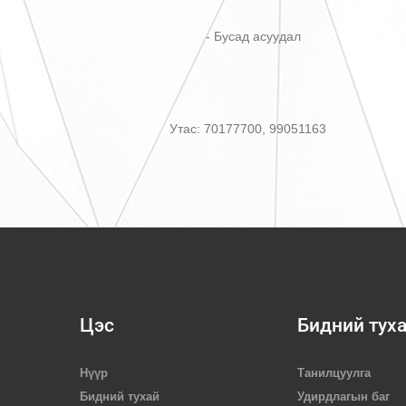
- Бусад асуудал
Утас: 70177700, 99051163
Цэс
Бидний тух
Нүүр
Танилцуулга
Бидний тухай
Удирдлагын баг