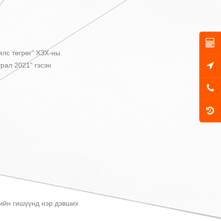
лс төгрөг” ХЗХ-ны
рал 2021” гэсэн
лийн гишүүнд нэр дэвших