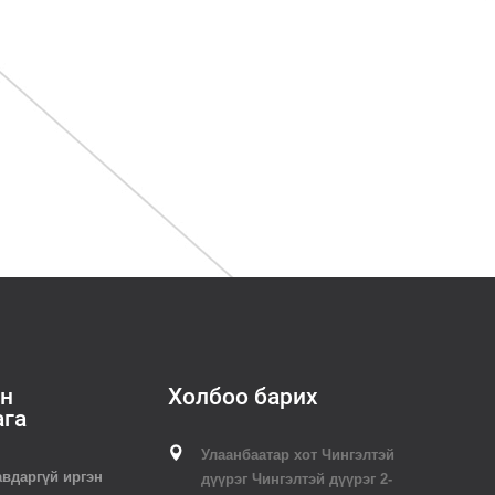
н
Холбоо барих
ага
Улаанбаатар хот Чингэлтэй
авдаргүй иргэн
дүүрэг Чингэлтэй дүүрэг 2-