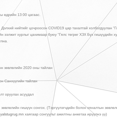
ны өдрийн 13:00 цагаас.
:
Дэлхий нийтийг цочроосон COVID19 цар тахалтай холбогдуулан “Гя
йн ээлжит хурлыг цахимаар буюу “Гялс төгрөг ХЗХ Бүх гишүүдийн ху
уулна.
тын зөвлөлийн 2020 оны тайлан
он Санхүүгийн тайлан
өлт оруулах асуудал
н зөвлөлийн гишүүн сонгох. (Тэргүүлэгчдийн болон хяналтын зөвлө
yalstugrug.mn
хаягаар сонгуульт ажилтны анкетаа ирүүлнэ үү)