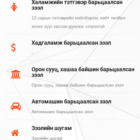
Халамжийн тэтгэвэр барьцаалсан
зээл
12 сарын тэтгэврийн нийлбэрээс нийт төлбөл
зохих хүүг хассан дүнгээс хэтрэхгүй
Хадгаламж барьцаалсан зээл
-
Орон сууц, хашаа байшин барьцаалсан
зээл
Орон сууц, хашаа байшин барьцаалсан зээл
Автомашин барьцаалсан зээл
Автомашин барьцаалсан зээл
Зээлийн шугам
Зээлийн шугам