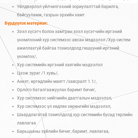
Үйлдвэрлэл үйлчилгээний зориулалттай барилга,
байгууламж, газрын эрхийн хамт
Бүрдүүлэх материал:
Зээл хүсэгч болон хамтран зээл хүсэгчийн иргэний
үнэмлэхний хур системээс авсан мэдээлэл /Хур систем
ажиллахгүй байгаа тохиолдолд гишүүний иргэний
үнэмлэх/,
Хур системийн иргэний хаягийн мэдээлэл
Цээж зураг /1 хувь/,
Анкет, өргөдлийн маягт /хавсралт 1.1/,
Орлого баталгаажуулах баримт бичиг,
Хур системээс нийгмийн даатгалын мэдээлэл,
Хур системээс үл хөдлөх хөрөнгийн мэдээлэл,
Шаардлагатай тохиолдолд хур системийн бусад төрлийн
лавлагаа
Барьцааны зүйлийн бичиг, баримт, лавлагаа,