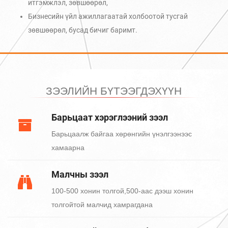
итгэмжлэл, зөвшөөрөл,
Бизнесийн үйл ажиллагаатай холбоотой тусгай
зөвшөөрөл, бусад бичиг баримт.
ЗЭЭЛИЙН БҮТЭЭГДЭХҮҮН
Барьцаат хэрэглээний зээл
Барьцаалж байгаа хөрөнгийн үнэлгээнээс
хамаарна
Малчны зээл
100-500 хонин толгой,500-аас дээш хонин
толгойтой малчид хамрагдана