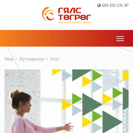
MN
EN
CN
JP
Нүүр
Бүтээгдэхүүн
Зээл