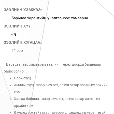
ЗЭЭЛИЙН ХЭМЖЭЭ:
Барьцаа хөрөнгийн үнэлгээнээс хамаарна
ЗЭЭЛИЙН ХҮҮ:
- %
ЗЭЭЛИЙН ХУГАЦАА:
24 сар
Барьцаанаас хамааран зээлийн төрөл доорхи байдлаар
байж болно.
Орон сууц
Амины сууц, газар өмчлөх, эсхүл газар эзэмших эрхийн
хамт
Хашаа байшин, газар өмчлөх, эсхүл газар эзэмших
эрхийн хамт
Өмчлөх эрхтэй газар (дээрээ үл хөдлөх эд хөрөнгөгүй)