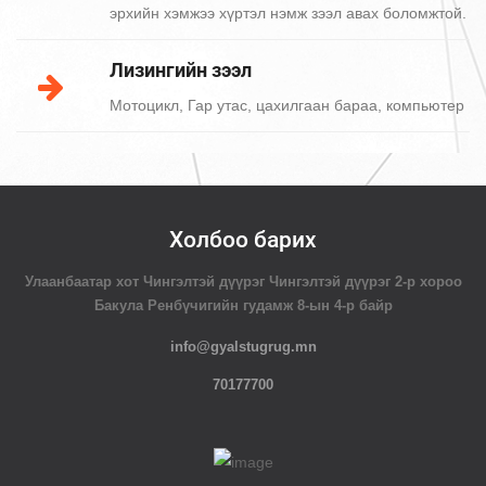
эрхийн хэмжээ хүртэл нэмж зээл авах боломжтой.
Лизингийн зээл
Мотоцикл, Гар утас, цахилгаан бараа, компьютер
Холбоо барих
Улаанбаатар хот Чингэлтэй дүүрэг Чингэлтэй дүүрэг 2-р хороо
Бакула Ренбүчигийн гудамж 8-ын 4-р байр
info@gyalstugrug.mn
70177700