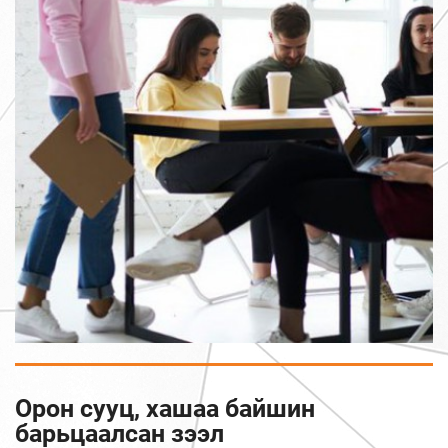
Орон сууц, хашаа байшин
барьцаалсан зээл