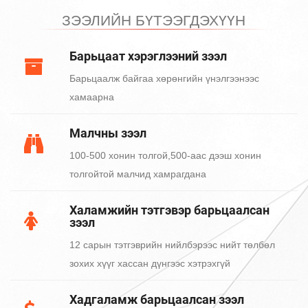
ЗЭЭЛИЙН БҮТЭЭГДЭХҮҮН
Барьцаат хэрэглээний зээл
Барьцаалж байгаа хөрөнгийн үнэлгээнээс
хамаарна
Малчны зээл
100-500 хонин толгой,500-аас дээш хонин
толгойтой малчид хамрагдана
Халамжийн тэтгэвэр барьцаалсан
зээл
12 сарын тэтгэврийн нийлбэрээс нийт төлбөл
зохих хүүг хассан дүнгээс хэтрэхгүй
Хадгаламж барьцаалсан зээл