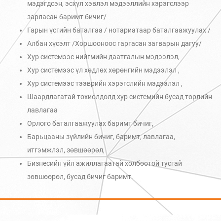
мэдэгдсэн, эсхүл хэвлэл мэдээллийн хэрэгслээр
зарласан баримт бичиг/
Гарын үсгийн баталгаа / нотариатаар баталгаажуулах /
Албан хүсэлт /Хоршооноос гаргасан загварын дагуу/
Хур системээс нийгмийн даатгалын мэдээлэл,
Хур системээс үл хөдлөх хөрөнгийн мэдээлэл ,
Хур системээс тээврийн хэрэгслийн мэдээлэл ,
Шаардлагатай тохиолдолд хур системийн бусад төрлийн
лавлагаа
Орлого баталгаажуулах баримт бичиг,
Барьцааны зүйлийн бичиг, баримт, лавлагаа,
итгэмжлэл, зөвшөөрөл,
Бизнесийн үйл ажиллагаатай холбоотой тусгай
зөвшөөрөл, бусад бичиг баримт.