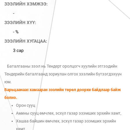
ЗЭЭЛИЙН ХЭМЖЭЭ:
-
ЗЭЭЛИЙН ХҮҮ:
- %
ЗЭЭЛИЙН ХУГАЦАА:
3 сар
Баталгааны зээл нь Тендерт оролцогч хуулийн этгээдийн
Тендерийн баталгаанд зориулан олгох зээлийн бүтээгдэхүүн
юм.
Барьцаанаас хамааран зээлийн төрөл доорхи байдлаар байж
болно.
Орон сууц
Амины сууц өмчлөх, эсхүл газар эзэмших эрхийн хамт,
Хашаа байшин өмчлөх, эсхүл газар эзэмших эрхийн
хамт,