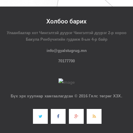
Холбоо барих
Улаанбаатар хот Чингэлтэй дүүрэг Чингэлтэй дүүрэг 2-р хороо
Бакула Ренбүчигийн гудамж 8-ын 4-р байр
info@gyalstugrug.mn
70177700
Бүх эрх хуулиар хамгаалагдсан © 2016 Гялс төгрөг ХЗХ.