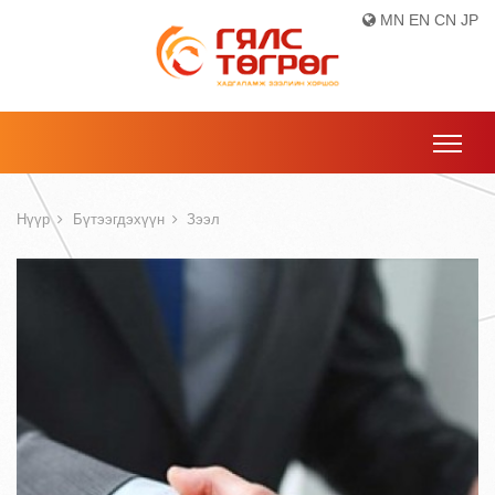
MN
EN
CN
JP
Нүүр
Бүтээгдэхүүн
Зээл