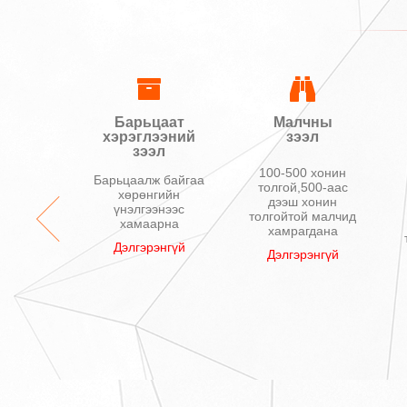
гийн
Барьцаат
Малчны
эл
хэрэглээний
зээл
зээл
л, Гар
100-500 хонин
Барьцаалж байгаа
хилгаан
толгой,500-аас
хөрөнгийн
омпьютер
дээш хонин
үнэлгээнээс
толгойтой малчид
хамаарна
энгүй
хамрагдана
Дэлгэрэнгүй
Дэлгэрэнгүй