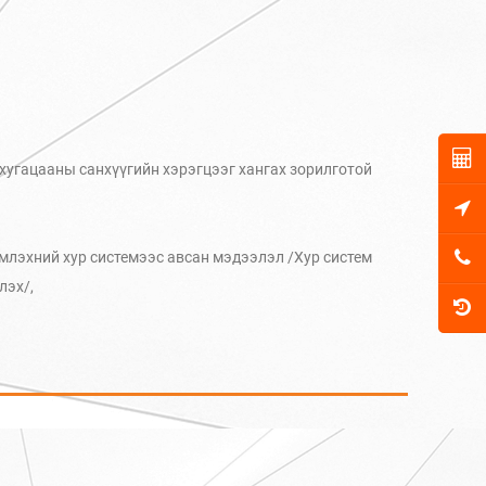
хугацааны санхүүгийн хэрэгцээг хангах зорилготой
эмлэхний хур системээс авсан мэдээлэл /Хур систем
лэх/,