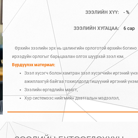
ЗЭЭЛИЙН ХҮҮ:
- %
ЗЭЭЛИЙН ХУГАЦАА:
6 сар
Өрхийн зээлийн эрх нь цалингийн орлоготой өрхийн богино 
ирээдүйн орлогыг барьцаалан олгох шуурхай зээл юм.
Бүрдүүлэх материал:
Зээл хүсэгч болон хамтран зээл хүсэгчийн иргэний үн
ажиллахгүй байгаа тохиолдолд гишүүний иргэний үнэм
Зээлийн өргөдлийн маягт,
Хур системээс нийгмийн даатгалын мэдээлэл,