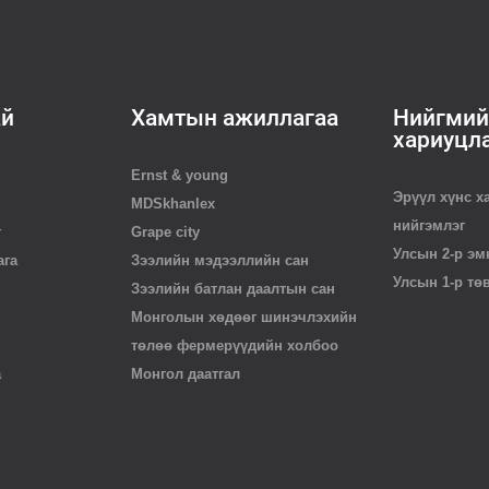
ай
Хамтын ажиллагаа
Нийгмий
хариуцл
Ernst & young
Эрүүл хүнс х
MDSkhanlex
нийгэмлэг
г
Grape city
Улсын 2-р эм
ага
Зээлийн мэдээллийн сан
Улсын 1-р тө
Зээлийн батлан даалтын сан
Монголын хөдөөг шинэчлэхийн
төлөө фермерүүдийн холбоо
а
Монгол даатгал