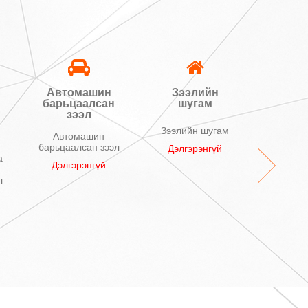
Автомашин
Зээлийн
Тен
барьцаалсан
шугам
бата
зээл
з
Зээлийн шугам
Автомашин
Тен
барьцаалсан зээл
баталг
Дэлгэрэнгүй
а
Дэлгэрэнгүй
Дэлг
л