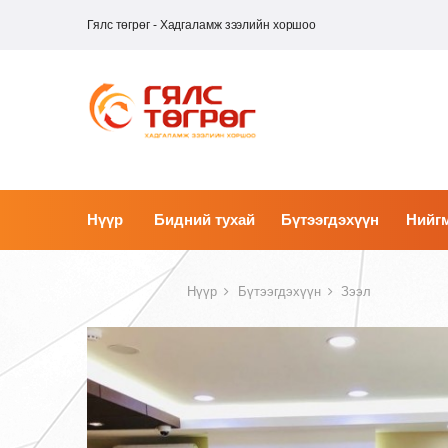
Гялс төгрөг - Хадгаламж зээлийн хоршоо
Нүүр
Бидний тухай
Бүтээгдэхүүн
Нийгм
Нүүр
Бүтээгдэхүүн
Зээл