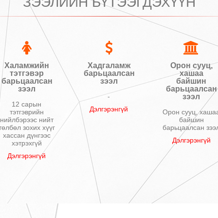
ЗЭЭЛИЙН БҮТЭЭГДЭХҮҮН
Халамжийн
Хадгаламж
Орон сууц,
тэтгэвэр
барьцаалсан
хашаа
барьцаалсан
зээл
байшин
зээл
барьцаалсан
-
зээл
12 сарын
Дэлгэрэнгүй
тэтгэврийн
Орон сууц, хаша
нийлбэрээс нийт
байшин
төлбөл зохих хүүг
барьцаалсан зээ
хассан дүнгээс
Дэлгэрэнгүй
хэтрэхгүй
Дэлгэрэнгүй