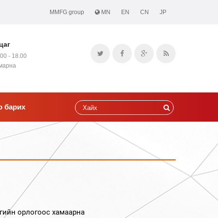
MMFG group
MN
EN
CN
JP
цаг
.00 - 18.00
амарна
о барих
гийн орлогоос хамаарна