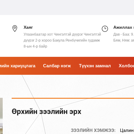
Хаяг
Ажиллах 
Улаанбаатар хот Чингэлтэй дүүрэг Чингэлтэй
Дав - Баа: 9
дүүрэг 2-р хороо Бакула Ренбүчигийн гудамж
Бям, Ням: 
8-ын 4-р байр
ийн хариуцлага
Салбар нэгж
Түүхэн замнал
Холбо
Өрхийн зээлийн эрх
ЗЭЭЛИЙН ХЭМЖЭЭ:
Цалин