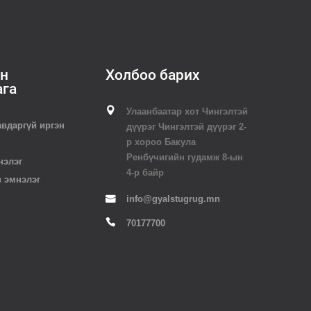
н
Холбоо барих
ага
Улаанбаатар хот Чингэлтэй
авдаргүй иргэн
дүүрэг Чингэлтэй дүүрэг 2-
р хороо Бакула
Ренбүчигийн гудамж 8-ын
нэлэг
4-р байр
в эмнэлэг
info@gyalstugrug.mn
70177700