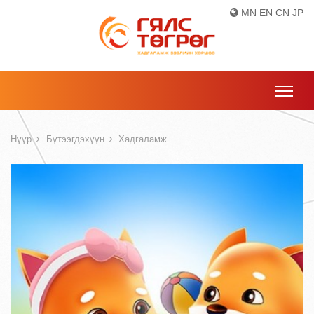
MN
EN
CN
JP
Нүүр
Бүтээгдэхүүн
Хадгаламж