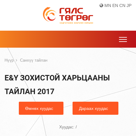
MN
EN
CN
JP
Нүүр
Санхүү тайлан
E&Y ЗОХИСТОЙ ХАРЬЦААНЫ
ТАЙЛАН 2017
Өмнөх хуудас
Дараах хуудас
Хуудас:
/