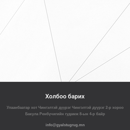
Холбоо барих
Улаанбаатар хот Чингэлтэй дүүрэг Чингэлтэй дүүрэг 2-р хороо
Бакула Ренбүчигийн гудамж 8-ын 4-р байр
info@gyalstugrug.mn