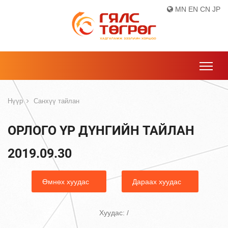
MN
EN
CN
JP
Нүүр
Санхүү тайлан
ОРЛОГО ҮР ДҮНГИЙН ТАЙЛАН
2019.09.30
Өмнөх хуудас
Дараах хуудас
Хуудас:
/