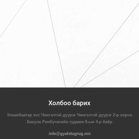
Холбоо барих
Улаанбаатар хот Чингэлтэй дүүрэг Чингэлтэй дүүрэг 2-р хороо
Бакула Ренбүчигийн гудамж 8-ын 4-р байр
info@gyalstugrug.mn